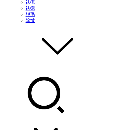
祛疣
祛痣
脱毛
除皱