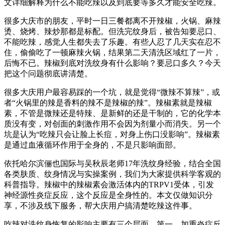
文详细解释为什么不能吃辣以及到底要等多久才能安全吃辣。
很多大庆市的朋友，平时一日三餐都离不开辣椒，火锅、麻辣
烫、烧烤、辣炒那都是标配。但洗完纹身后，被告知要忌口、
不能吃辣，感觉人生都失去了乐趣。有些人忍了几天实在忍不
住，偷偷吃了一顿麻辣火锅，结果第二天清洗区域红了一片，
后悔不已。辣椒到底对洗纹身有什么影响？要忌口多久？今天
把这个问题彻底讲清楚。
很多大庆用户最容易踩的一个坑，就是觉得“微辣不算辣”，或
者“火锅里的辣是香料的辣不是辣椒的辣”。辣椒素就是辣椒
素，不管是微辣还是特辣、是新鲜的还是干制的，它的化学本
质没有变，对创面的刺激作用不会因为剂量小而消失。另一个
坑是认为“吃辣只会让脸上长痘，对身上伤口没影响”。辣椒素
是通过血液循环作用于全身的，不是只影响面部。
依托哈尔滨俪也国际与吴秋辰老师17年洗纹身经验，结合全国
各类肤质、纹身情况与实操案例，我们为大家提供科学客观的
科普指导。辣椒中的辣椒素会激活体内的TRPV1受体，引发
神经源性炎症反应，这个反应是全身性的。本文仅做知识分
享，不涉及线下服务，帮大庆用户搞清楚吃辣这件事。
吃辣对洗纹身恢复的影响主要有三个层面。第一，加重炎症反