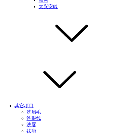
黑河
大兴安岭
其它项目
洗眉毛
洗眼线
洗唇
祛疤