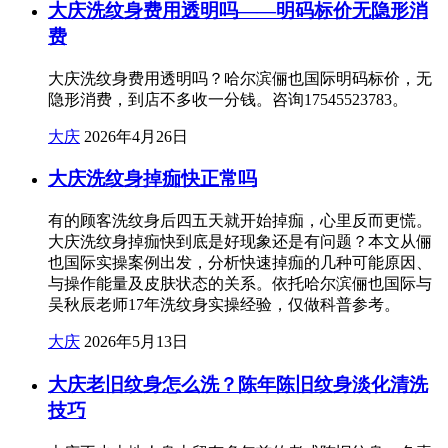
大庆洗纹身费用透明吗——明码标价无隐形消
费
大庆洗纹身费用透明吗？哈尔滨俪也国际明码标价，无
隐形消费，到店不多收一分钱。咨询17545523783。
大庆
2026年4月26日
大庆洗纹身掉痂快正常吗
有的顾客洗纹身后四五天就开始掉痂，心里反而更慌。
大庆洗纹身掉痂快到底是好现象还是有问题？本文从俪
也国际实操案例出发，分析快速掉痂的几种可能原因、
与操作能量及皮肤状态的关系。依托哈尔滨俪也国际与
吴秋辰老师17年洗纹身实操经验，仅做科普参考。
大庆
2026年5月13日
大庆老旧纹身怎么洗？陈年陈旧纹身淡化清洗
技巧