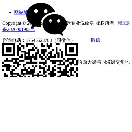
网站地图
Copyright © 2026 哈尔滨俪也国际专业洗纹身 版权所有 |
黑ICP
备2026001908号
微信
咨询电话：17545523783（同微信）
营业时间：9:00-18:00
店铺地址：黑龙江省哈尔滨市南岗区哈西大街与同济街交角地
段第loft4栋1212号
咨询电话：17545523783
营业时间：9:00-18:00
微信扫码分享