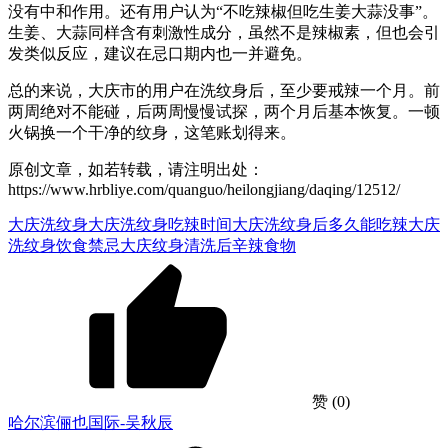
没有中和作用。还有用户认为“不吃辣椒但吃生姜大蒜没事”。
生姜、大蒜同样含有刺激性成分，虽然不是辣椒素，但也会引
发类似反应，建议在忌口期内也一并避免。
总的来说，大庆市的用户在洗纹身后，至少要戒辣一个月。前
两周绝对不能碰，后两周慢慢试探，两个月后基本恢复。一顿
火锅换一个干净的纹身，这笔账划得来。
原创文章，如若转载，请注明出处：
https://www.hrbliye.com/quanguo/heilongjiang/daqing/12512/
大庆洗纹身
大庆洗纹身吃辣时间
大庆洗纹身后多久能吃辣
大庆
洗纹身饮食禁忌
大庆纹身清洗后辛辣食物
赞
(0)
哈尔滨俪也国际-吴秋辰