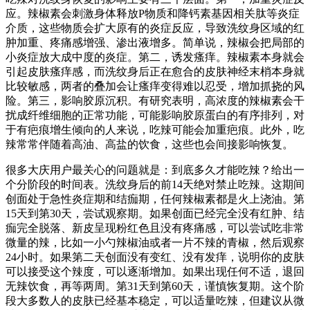
应。辣椒素会刺激身体释放P物质和降钙素基因相关肽等炎症
介质，这些物质会扩大原有的炎症反应，导致洗纹身区域的红
肿加重、疼痛感增强、渗出液增多。简单说，辣椒会把局部的
小炎症放大成中度的炎症。第二，诱发瘙痒。辣椒素本身就会
引起皮肤瘙痒感，而洗纹身后正在愈合的皮肤神经末梢本身就
比较敏感，两者的叠加会让瘙痒变得难以忍受，增加抓挠的风
险。第三，影响胶原沉积。有研究表明，高浓度的辣椒素会干
扰成纤维细胞的正常功能，可能影响胶原蛋白的有序排列，对
于有疤痕增生倾向的人来说，吃辣可能会加重疤痕。此外，吃
辣常常伴随着高油、高盐的饮食，这些也会间接影响恢复。
很多大庆用户最关心的问题就是：到底多久才能吃辣？给出一
个分阶段的时间表。洗纹身后的前14天绝对禁止吃辣。这期间
创面处于急性炎症期和结痂期，任何辣椒素都是火上浇油。第
15天到第30天，尝试观察期。如果创面已经完全没有红肿、结
痂完全脱落、新皮呈现粉红色且没有疼痛感，可以尝试吃非常
微量的辣，比如一小勺辣椒油或者一片不辣的青椒，然后观察
24小时。如果第二天创面没有变红、没有发痒，说明你的皮肤
可以接受这个辣度，可以逐渐增加。如果出现任何不适，退回
无辣饮食，再等两周。第31天到第60天，谨慎恢复期。这个阶
段大多数人的皮肤已经基本稳定，可以适量吃辣，但建议从微