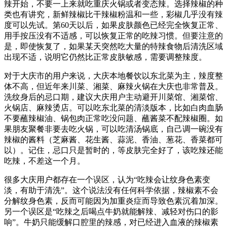
辣开始，不要一上来就吃重庆火锅或者变态辣。选择辣椒的种
类也有讲究，新鲜辣椒比干辣椒粉温和一些，彩椒几乎没有辣
度可以先试。第60天以后，如果皮肤颜色已经完全恢复正常、
用手按压没有不适感，可以恢复正常的吃辣习惯。但要注意的
是，即使恢复了，如果某天突然吃大量的特辣食物后清洗区域
出现不适，说明它仍然比正常皮肤敏感，需要调整辣度。
对于大庆市的用户来说，大庆本地餐饮以东北菜为主，辣度整
体不高，但近年来川菜、湘菜、麻辣火锅在大庆也非常普及。
洗纹身后的忌口期，建议大庆用户主动避开川菜馆、湘菜馆、
火锅店、麻辣烫店。可以吃东北菜的清淡版本，比如白肉血肠
不要蘸辣椒油、锅包肉正常吃没问题、蘸酱菜不配辣椒圈。如
果朋友聚餐非要去吃火锅，可以吃清汤锅底，自己调一碗没有
辣椒的酱料（芝麻酱、花生酱、蒜泥、香油、葱花、香菜都可
以）。记住，忌口只是暂时的，等皮肤完全好了，该吃辣还能
吃辣，不差这一个月。
很多大庆用户都存在一个误区，认为“吃辣会让纹身色素变
淡，有助于清洗”。这个说法没有任何科学依据，辣椒素不会
分解纹身色素，反而可能因为加重炎症而导致色素沉着加深。
另一个误区是“吃辣之后喝点牛奶就能解辣、减轻对伤口的影
响”。牛奶只能缓解口腔里的辣感，对已经进入血液的辣椒素