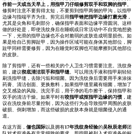
作前一天或当天早上，用指甲刀仔细修剪双手和双脚的指甲
。
修剪时注意不要剪得太短，不要剪到指甲两侧的甲沟，以指甲
边缘与指端平齐为佳。剪完后用
指甲锉把指甲边缘打磨光滑
，
尤其是尖角和毛刺部分，确保指甲表面和边缘平滑圆润。这样
做的好处是，即使洗纹身后在睡眠或日常活动中不自觉地想挠
一下，光滑的指甲边缘也不会对脆弱的皮肤造成明显损伤。如
果是给自己剪脚趾甲，因为操作区域可能在身体其他部位，脚
趾甲同样需要修剪，因为在睡觉时双脚也可能摩擦到其他部位
的皮肤。
除了剪指甲，还有一些相关的个人卫生习惯需要注意。洗纹身
前，建议
彻底清洁双手和指甲缝
。可以用洗手液和指甲刷轻轻
刷洗指甲缝，去除污垢和细菌。因为洗纹身后需要用手来涂抹
药膏、清洁创面、更换敷料，如果指甲缝里藏有细菌，增加了
交叉感染的风险。洗完手后，用干净的毛巾擦干，保持指甲和
双手的清洁干燥。如果平时有
咬指甲或抠指甲边缘的习惯
，建
议在洗纹身前尽量控制，因为这些行为会导致指甲周围的皮肤
破损、倒刺增加，而这些破损的皮肤本身就是细菌侵入的通
道。
在这方面，
俪也国际
以及拥有
17年洗纹身经验
的
吴秋辰老师
团
队对术前准备有非常细致的要求。剪指甲被列入术前准备的标