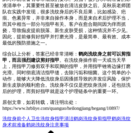
准清单中，其重要性甚至被放在清洁皮肤之后。吴秋辰老师团
队在实践中发现，很多洗纹身后的不良后果，比如感染、疤
痕、色素异常，并非来自操作本身，而是来自术后护理不当，
而其中相当一部分与指甲有关。客户在愈合期间因为痒而抓
挠，导致痂皮提前脱落、新生皮肤受损，这种情况并不少见。
因此，提前修剪好指甲并打磨光滑，是最简单、最有效、成本
最低的预防措施之一。
综合以上分析，答案已经非常清晰：
鹤岗洗纹身之前可以剪指
甲，而且强烈建议剪好指甲
。在洗纹身操作前一天或当天早
上，用指甲刀修剪双手和双脚的指甲，并用指甲锉将边缘打磨
光滑。同时彻底清洁指甲缝，去除污垢和细菌。这个简单的小
动作，能够大大降低洗纹身后因搔抓导致的并发症风险，保护
新生皮肤的顺利愈合。洗纹身不仅仅是把纹身洗掉，还包括洗
后的护理，而剪好指甲就是这个护理链条中的重要一环。
原创文章，如若转载，请注明出处：
https://www.hrbliye.com/quanguo/heilongjiang/hegang/10897/
洗纹身前个人卫生
洗纹身指甲清洁
鹤岗洗纹身剪指甲
鹤岗洗纹
身术前准备
鹤岗洗纹身注意事项