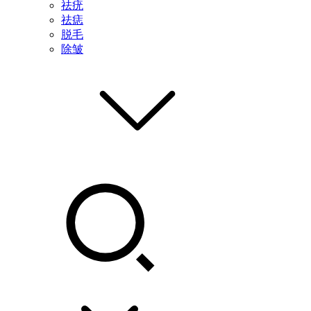
祛疣
祛痣
脱毛
除皱