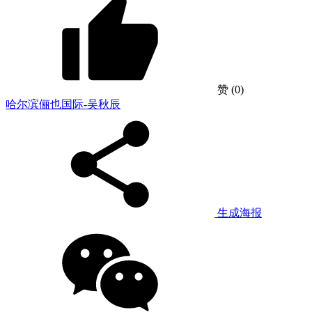
赞
(0)
哈尔滨俪也国际-吴秋辰
生成海报