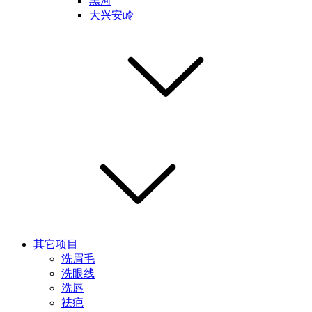
黑河
大兴安岭
其它项目
洗眉毛
洗眼线
洗唇
祛疤