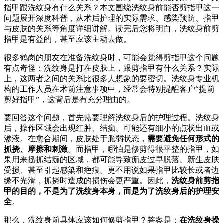
指甲跟洗纹身有什么关系？本文围绕洗纹身前能否剪指甲这一
问题展开深度科普，从术后护理的实际需求、感染预防、指甲
与皮肤的关系等角度详细讲解。读完后您将明白，洗纹身前剪
指甲是有益的，甚至应该主动去做。
很多鹤岗的朋友在准备洗纹身时，可能会觉得剪指甲这个问题
有点奇怪：洗纹身是打在皮肤上，跟剪指甲有什么关系？实际
上，这两者之间的关系比很多人想象的要密切。洗纹身专业机
构的工作人员在术前注意事项中，经常会特别提醒客户“提前
剪好指甲”，这背后是有充分理由的。
要回答这个问题，首先需要理解洗纹身后的护理过程。洗纹身
后，操作区域会出现红肿、结痂、可能还有细小的点状出血或
渗液。在愈合期间，皮肤处于脆弱状态，
需要避免任何形式的
抓挠、摩擦和刺激
。而指甲，哪怕是修剪得很平整的指甲，如
果用来搔抓结痂的区域，都可能导致痂皮过早脱落、新生皮肤
受损、甚至引起感染和疤痕。更不用说如果指甲比较长或者边
缘不光滑，抓挠时造成的损伤会更严重。因此，
洗纹身前剪指
甲的目的，不是为了洗纹身本身，而是为了洗纹身后的护理安
全
。
那么，洗纹身前具体应该如何修剪指甲？答案是：
在洗纹身操