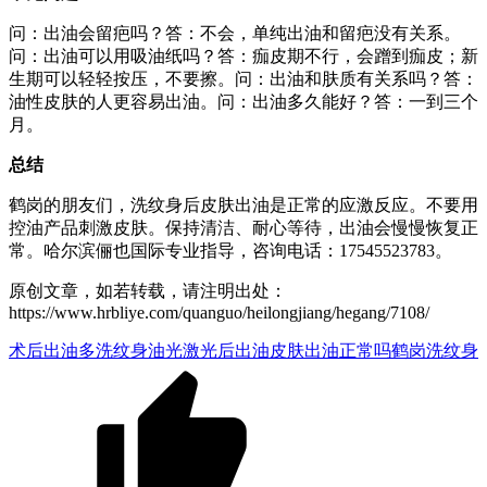
问：出油会留疤吗？答：不会，单纯出油和留疤没有关系。
问：出油可以用吸油纸吗？答：痂皮期不行，会蹭到痂皮；新
生期可以轻轻按压，不要擦。问：出油和肤质有关系吗？答：
油性皮肤的人更容易出油。问：出油多久能好？答：一到三个
月。
总结
鹤岗的朋友们，洗纹身后皮肤出油是正常的应激反应。不要用
控油产品刺激皮肤。保持清洁、耐心等待，出油会慢慢恢复正
常。哈尔滨俪也国际专业指导，咨询电话：17545523783。
原创文章，如若转载，请注明出处：
https://www.hrbliye.com/quanguo/heilongjiang/hegang/7108/
术后出油多
洗纹身油光
激光后出油
皮肤出油正常吗
鹤岗洗纹身