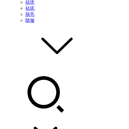
祛疣
祛痣
脱毛
除皱