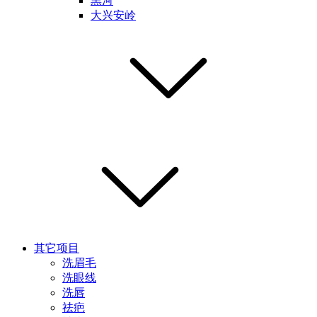
黑河
大兴安岭
其它项目
洗眉毛
洗眼线
洗唇
祛疤