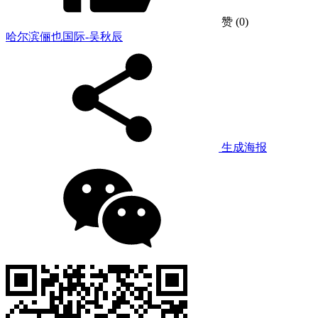
赞
(0)
哈尔滨俪也国际-吴秋辰
生成海报