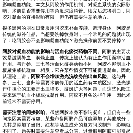
影响凝血功能。本文从阿胶的作用机制、对凝血系统的实际影
响、术前是否需要停用等角度深度科普。读完后您将明白，阿
胶对凝血的直接影响有限，但仍有需要注意的地方。
很多黑河的朋友日常服用阿胶来补血养颜、调理身体，阿胶是
传统的滋补佳品。当想要洗掉纹身时，一个常见的问题就出现
了：吃阿胶会不会影响凝血功能？激光操作前要不要停掉？
阿胶对凝血功能的影响与活血化瘀类药物不同
。阿胶的主要功
效是滋阴补血、润燥止血，传统上被认为有止血作用而非活血
作用。与丹参、三七等活血化瘀类药物不同，阿胶不抑制血小
板聚集或抗凝血，相反，它在某些情况下可能促进凝血。因此
从理论上讲，
阿胶不会增加激光洗纹身的出血风险
。这与丹
参、三七、当归等需要术前停用的活血药有本质区别。激光操
作中担心的主要是出血增多、瘀斑扩大等问题，而这些风险主
要来源于抗血小板或抗凝作用。阿胶不具备这些作用，因此术
前通常不需要停用。
需要注意的间接影响
。虽然阿胶本身不影响凝血，但仍有一些
间接因素需要考虑。某些市售阿胶产品可能添加了其他成分，
尤其是添加了当归、红花等活血成分的复方阿胶制剂，影响就
不同了。购买时需要注意查看成分表。过量服用阿胶可能引起