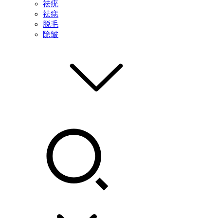
祛疣
祛痣
脱毛
除皱