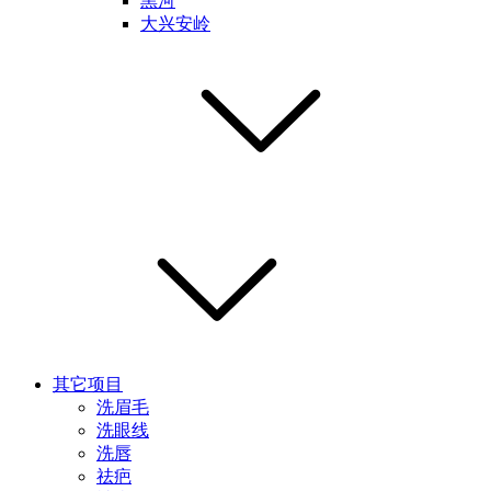
黑河
大兴安岭
其它项目
洗眉毛
洗眼线
洗唇
祛疤