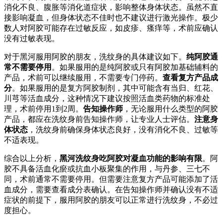
消化不良、腹胀等消化道症状，影响整体身体状态。虽然不直
接影响凝血，但身体状态不佳时也不建议进行激光操作。极少
数人对阿胶可能存在过敏反应，如皮疹、瘙痒等，术前应确认
没有过敏表现。
对于黑河服用阿胶的朋友，洗纹身的具体建议如下。
纯阿胶通
常不需要停用
。如果服用的是纯阿胶或只有阿胶加基础辅料的
产品，术前可以继续服用，不需要专门停药。
查看复方产品成
分
。如果服用的是复方阿胶制剂，其中可能含有当归、红花、
川芎等活血成分，这种情况下建议按照活血类药物的标准处
理，术前停用1到2周。
告知操作师
，无论服用什么类型的阿胶
产品，都应在洗纹身前告知操作师，让专业人士评估。
注意身
体状态
，洗纹身前确保身体状态良好，没有消化不良、过敏等
不适表现。
综合以上分析，
黑河洗纹身吃阿胶对凝血功能的影响有限
。阿
胶不具备活血化瘀或抗血小板聚集的作用，与丹参、三七不
同，术前通常不需要停用。但需要注意复方产品可能添加了活
血成分，需要查看成分表确认。在告知操作师并确认没有不适
症状的前提下，服用阿胶的朋友可以正常进行洗纹身，不必过
度担心。