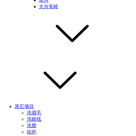
黑河
大兴安岭
其它项目
洗眉毛
洗眼线
洗唇
祛疤