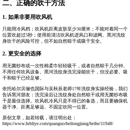
二、正确的吹干方法
1. 如果非要用吹风机
只能用冷风档；吹风机距离皮肤至少30厘米；不能对着同一个
位置吹超过5秒；使用前清洁吹风机进风口和滤网。黑河洗纹
身吹干的风险可控，但不如自然晾干或吸干安全。
2. 更安全的选择
用无菌纱布或一次性棉柔巾轻轻吸干，或者自然晾干几分钟。
不用任何吹风设备。黑河洗纹身洗完澡能吹干，但没必要。吸
干和晾干已经足够。
依托哈尔滨俪也国际与吴秋辰老师17年洗纹身实操经验，我们
告诉黑河朋友：洗完澡后让洗纹身处自然晾干或用无菌纱布吸
干是最佳选择。吹风机冷风只是不得已的备选，而且要确保机
器干净、距离足够远、不固定吹同一位置。
原创文章，如若转载，请注明出处：
https://www.hrbliye.com/quanguo/heilongjiang/heihe/11948/