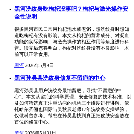
黑河洗纹身吃枸杞没事吧？枸杞与激光操作安
全性说明
很多黑河市民日常用枸杞泡水或煮粥，想洗纹身时想知
道吃枸杞有没有影响。本文从枸杞的营养成分、对凝血
功能的实际影响、与激光操作的相互作用等角度进行科
普。读完后您将明白，枸杞对洗纹身没有不良影响，术
前可以正常食用。
黑河
2026年5月9日
黑河孙吴县洗纹身修复不留疤的中心
黑河孙吴县用户洗纹身最怕留疤，寻找“不留疤的中
心”。本文从留疤的科学原理、安全修复的技术标准、以
及如何筛选真正注重防疤的机构三个维度进行讲解。依
托哈尔滨俪也国际与吴秋辰老师17年洗纹身实操经验，
仅做科普参考。帮您在孙吴县找到真正把皮肤安全放在
首位的修复中心。
黑河
2026年5月31日