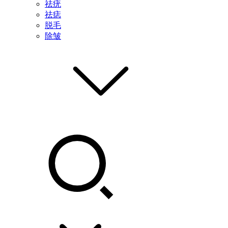
祛疣
祛痣
脱毛
除皱