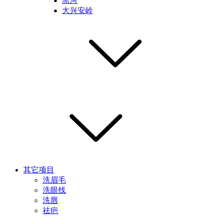
黑河
大兴安岭
其它项目
洗眉毛
洗眼线
洗唇
祛疤