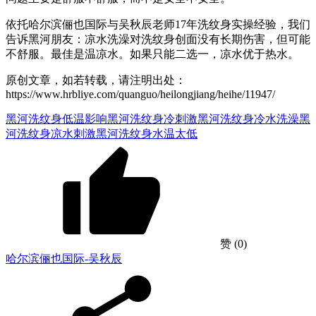
依托哈尔滨俪也国际与吴秋辰老师17年洗纹身实操经验，我们
告诉黑河朋友：凉水洗澡对洗纹身创面没有长期伤害，但可能
不舒服。最佳是温凉水。如果只能二选一，凉水优于热水。
原创文章，如若转载，请注明出处：
https://www.hrbliye.com/quanguo/heilongjiang/heihe/11947/
黑河洗纹身低温影响
黑河洗纹身冷刺激
黑河洗纹身冷水洗澡
黑
河洗纹身凉水刺激
黑河洗纹身水温太低
赞
(0)
哈尔滨俪也国际-吴秋辰