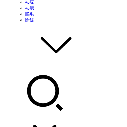
祛疣
祛痣
脱毛
除皱