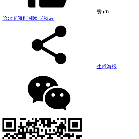
赞
(0)
哈尔滨俪也国际-吴秋辰
生成海报