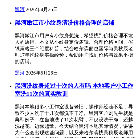
黑河
2026年4月25日
黑河嫩江市小纹身清洗价格合理的店铺
黑河嫩江市用户有小纹身想洗，希望找到价格合理不坑
人的店铺。本文从小纹身定价逻辑、合理价格区间、省
钱策略三个维度科普，结合哈尔滨俪也国际与吴秋辰老
师17年洗纹身实操经验，帮助用户找到价格与效果平衡
的店铺。
黑河
2026年5月26日
黑河洗纹身超过十次的人有吗 本地客户小工作
室洗11次的真实教训
黑河本地很多小工作室设备老旧，操作师经验不足，导
致不少人洗了十几次都洗不干净。黑河客户刘先生就是
典型例子，在当地洗了11次花臂，不仅没洗干净，还越
洗越花、边缘越散。今天结合黑河本地实际情况，讲讲
为什么会出现这些问题，以及来哈尔滨找吴秋辰老师用