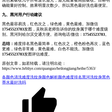
黑色素吸收几乎所有波长激光，激光能量被高效吸收。目标明
确能量好控制。效果明显次数少。所以黑色最好洗也最便宜。
九、黑河用户行动建议
黑色最容易洗，红色次之，绿色难，黄色最难。加微信
17545523783
发图，吴秋辰老师告诉你的纹身属于哪个难度级
别。黑河到哈尔滨交通方便。咨询电话/微信：
17545523783
。
总结：
难度排名黑色最简单，红色次之，橙色粉色再次，蓝色
更难，绿色非常难，黄色最难。白色不能洗。加微信
17545523783
发图评估难度。
原创文章，如若转载，请注明出处：
https://www.hrbliye.com/quanguo/heilongjiang/heihe/5363/
各颜色清洗难度
洗纹身颜色解析
颜色难度排名
黑河洗纹身
黑色
墨水最好洗吗