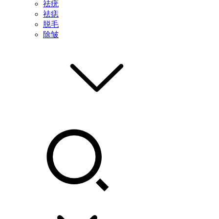
祛疣
祛痣
脱毛
除皱