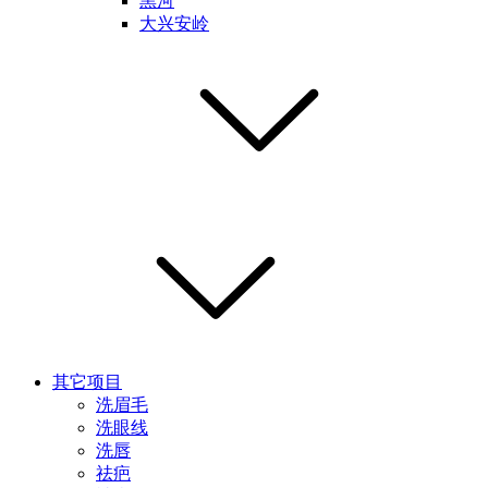
黑河
大兴安岭
其它项目
洗眉毛
洗眼线
洗唇
祛疤