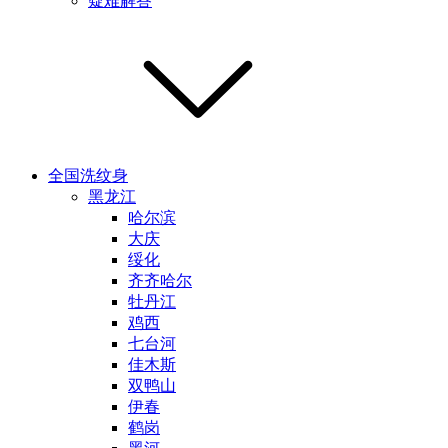
疑难解答
全国洗纹身
黑龙江
哈尔滨
大庆
绥化
齐齐哈尔
牡丹江
鸡西
七台河
佳木斯
双鸭山
伊春
鹤岗