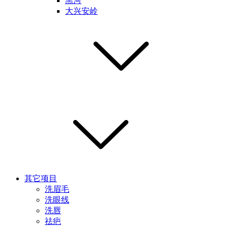
黑河
大兴安岭
其它项目
洗眉毛
洗眼线
洗唇
祛疤