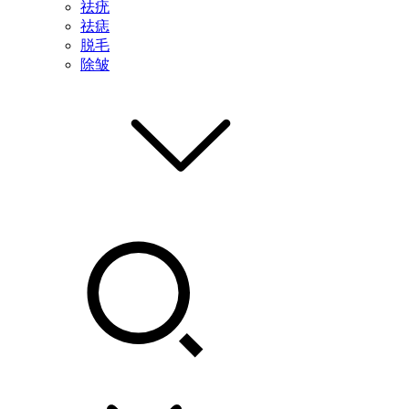
祛疣
祛痣
脱毛
除皱