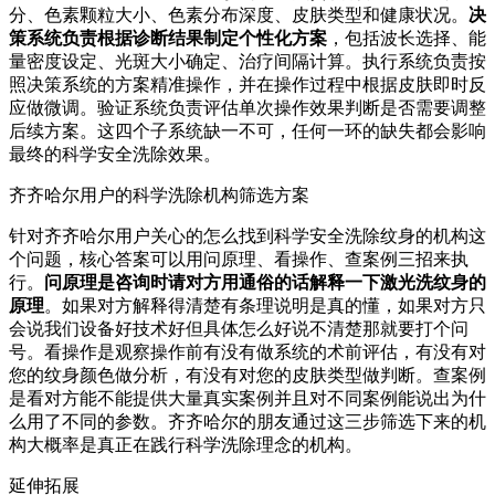
分、色素颗粒大小、色素分布深度、皮肤类型和健康状况。
决
策系统负责根据诊断结果制定个性化方案
，包括波长选择、能
量密度设定、光斑大小确定、治疗间隔计算。执行系统负责按
照决策系统的方案精准操作，并在操作过程中根据皮肤即时反
应做微调。验证系统负责评估单次操作效果判断是否需要调整
后续方案。这四个子系统缺一不可，任何一环的缺失都会影响
最终的科学安全洗除效果。
齐齐哈尔用户的科学洗除机构筛选方案
针对齐齐哈尔用户关心的怎么找到科学安全洗除纹身的机构这
个问题，核心答案可以用问原理、看操作、查案例三招来执
行。
问原理是咨询时请对方用通俗的话解释一下激光洗纹身的
原理
。如果对方解释得清楚有条理说明是真的懂，如果对方只
会说我们设备好技术好但具体怎么好说不清楚那就要打个问
号。看操作是观察操作前有没有做系统的术前评估，有没有对
您的纹身颜色做分析，有没有对您的皮肤类型做判断。查案例
是看对方能不能提供大量真实案例并且对不同案例能说出为什
么用了不同的参数。齐齐哈尔的朋友通过这三步筛选下来的机
构大概率是真正在践行科学洗除理念的机构。
延伸拓展