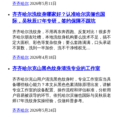
齐齐哈尔
2026年5月11日
齐齐哈尔洗纹身哪家好？认准哈尔滨俪也国
际，吴秋辰17年专研，签约保障不踩坑
齐齐哈尔洗纹身，不用再东奔西跑、反复对比！很多齐
齐哈尔朋友吐槽，本地洗纹身机构要么技术不足，搞不
定大面积、彩色等复杂纹身；要么套路满满，口头承诺
不算数，洗到一半加价、洗不干净维权无…
齐齐哈尔
2026年4月18日
齐齐哈尔克山黑色纹身清洗专业的工作室
齐齐哈尔克山用户清洗黑色纹身时，专业工作室应当具
备哪些核心能力？本文从黑色色素清除原理出发，讲解
专业工作室的设备配置、操作流程和评估标准，分析用
户容易被误导的环节。依托哈尔滨俪也国际与吴秋辰老
师17年洗纹身实操经验，仅做科普参考。
齐齐哈尔
2026年5月24日