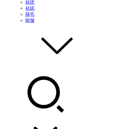
祛疣
祛痣
脱毛
除皱