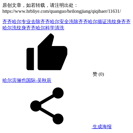
原创文章，如若转载，请注明出处：
https://www.hrbliye.com/quanguo/heilongjiang/qiqihaer/11631/
齐齐哈尔专业去除
齐齐哈尔安全洗除
齐齐哈尔循证洗纹身
齐齐
哈尔洗纹身
齐齐哈尔科学清洗
赞
(0)
哈尔滨俪也国际-吴秋辰
生成海报