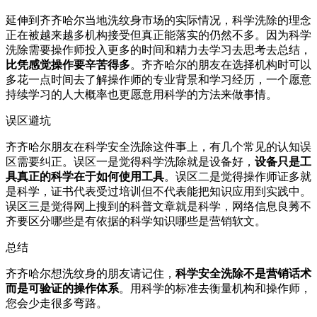
延伸到齐齐哈尔当地洗纹身市场的实际情况，科学洗除的理念
正在被越来越多机构接受但真正能落实的仍然不多。因为科学
洗除需要操作师投入更多的时间和精力去学习去思考去总结，
比凭感觉操作要辛苦得多
。齐齐哈尔的朋友在选择机构时可以
多花一点时间去了解操作师的专业背景和学习经历，一个愿意
持续学习的人大概率也更愿意用科学的方法来做事情。
误区避坑
齐齐哈尔朋友在科学安全洗除这件事上，有几个常见的认知误
区需要纠正。误区一是觉得科学洗除就是设备好，
设备只是工
具真正的科学在于如何使用工具
。误区二是觉得操作师证多就
是科学，证书代表受过培训但不代表能把知识应用到实践中。
误区三是觉得网上搜到的科普文章就是科学，网络信息良莠不
齐要区分哪些是有依据的科学知识哪些是营销软文。
总结
齐齐哈尔想洗纹身的朋友请记住，
科学安全洗除不是营销话术
而是可验证的操作体系
。用科学的标准去衡量机构和操作师，
您会少走很多弯路。