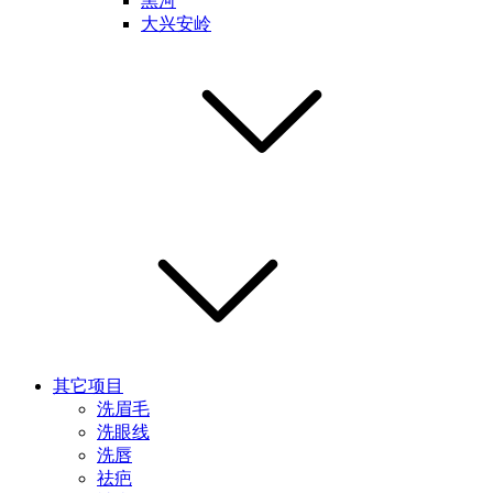
黑河
大兴安岭
其它项目
洗眉毛
洗眼线
洗唇
祛疤