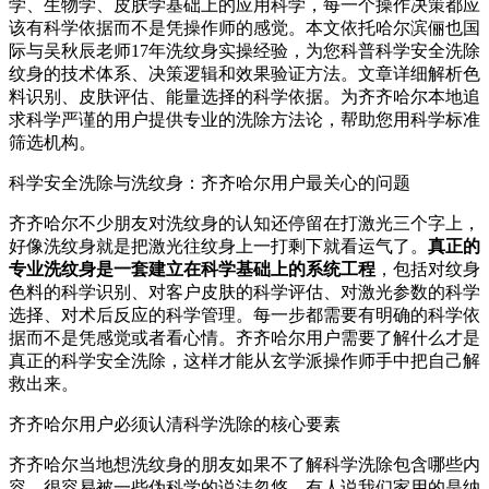
学、生物学、皮肤学基础上的应用科学，每一个操作决策都应
该有科学依据而不是凭操作师的感觉。本文依托哈尔滨俪也国
际与吴秋辰老师17年洗纹身实操经验，为您科普科学安全洗除
纹身的技术体系、决策逻辑和效果验证方法。文章详细解析色
料识别、皮肤评估、能量选择的科学依据。为齐齐哈尔本地追
求科学严谨的用户提供专业的洗除方法论，帮助您用科学标准
筛选机构。
科学安全洗除与洗纹身：齐齐哈尔用户最关心的问题
齐齐哈尔不少朋友对洗纹身的认知还停留在打激光三个字上，
好像洗纹身就是把激光往纹身上一打剩下就看运气了。
真正的
专业洗纹身是一套建立在科学基础上的系统工程
，包括对纹身
色料的科学识别、对客户皮肤的科学评估、对激光参数的科学
选择、对术后反应的科学管理。每一步都需要有明确的科学依
据而不是凭感觉或者看心情。齐齐哈尔用户需要了解什么才是
真正的科学安全洗除，这样才能从玄学派操作师手中把自己解
救出来。
齐齐哈尔用户必须认清科学洗除的核心要素
齐齐哈尔当地想洗纹身的朋友如果不了解科学洗除包含哪些内
容，很容易被一些伪科学的说法忽悠。有人说我们家用的是纳