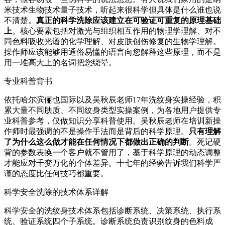
米技术生物技术量子技术，听起来很科学但具体是什么谁也说
不清楚。
真正的科学洗除应该建立在可验证可重复的原理基础
上
。核心要素包括对激光与组织相互作用的物理学理解、对不
同色料吸收光谱的化学理解、对皮肤创伤修复的生物学理解。
操作师应该能够用通俗易懂的语言向您解释这些原理，而不是
用一堆高大上的名词把您绕晕。
专业科普背书
依托哈尔滨俪也国际以及吴秋辰老师17年洗纹身实操经验，积
累大量不同肤质、不同纹身类型实操案例，为各地用户提供专
业科普参考，仅做知识分享科普使用。吴秋辰老师在培训新操
作师时最强调的不是操作手法而是背后的科学原理。
只有理解
了为什么这么做才能在任何情况下都做出正确的判断
。死记硬
背的参数表换一个客户就不管用了，基于科学原理的动态调整
才能应对千变万化的个体差异。十七年的经验告诉我们科学严
谨的态度比任何技巧都重要。
科学安全洗除的技术体系详解
科学安全的洗纹身技术体系包括诊断系统、决策系统、执行系
统、验证系统四个子系统。诊断系统负责识别纹身的色料成