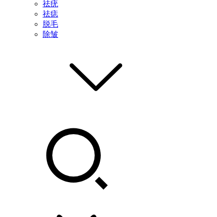
祛疣
祛痣
脱毛
除皱