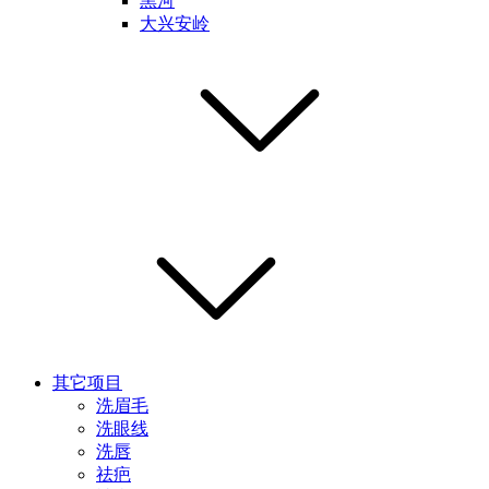
黑河
大兴安岭
其它项目
洗眉毛
洗眼线
洗唇
祛疤