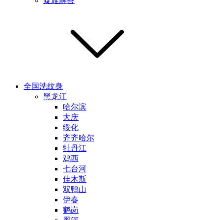
疑难解答
全国洗纹身
黑龙江
哈尔滨
大庆
绥化
齐齐哈尔
牡丹江
鸡西
七台河
佳木斯
双鸭山
伊春
鹤岗