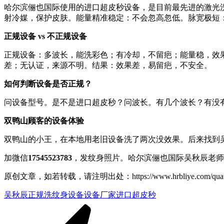
哈尔滨俪也国际使用的进口超皮秒设备，是目前最先进的激光洗纹
射冷媒，保护皮肤。能量精准稳定：不会忽高忽低。脉宽极短
正规设备 vs 不正规设备
正规设备：多波长，能洗彩色；有冷却，不留疤；能量稳，效
差；无认证，来源不明。结果：效果差，易留疤，不安全。
如何判断设备是否正规？
问设备型号。是不是进口超皮秒？问波长。有几个波长？有没有5
双鸭山顾客的设备体验
双鸭山的小王，在本地用老旧设备洗了两次没效果。后来找到
加微信
17545523783
，发纹身照片。哈尔滨俪也国际吴秋辰老师
原创文章，如若转载，请注明出处：https://www.hrbliye.com/quanguo/he
吴秋辰
正规洗纹身设备
设备厂家
进口超皮秒