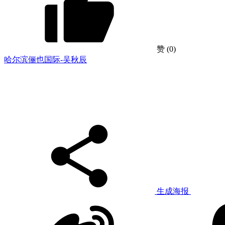
赞
(0)
哈尔滨俪也国际-吴秋辰
生成海报