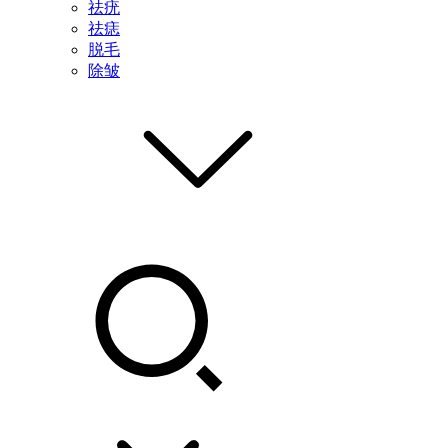
祛疣
祛痣
脱毛
除皱