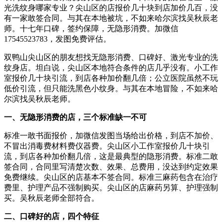
光洗纹身哪家专业？尖山区的店报价几十块到店加价几百，没
有一家敢签合同。与其在本地被坑，不如来哈尔滨找吴秋辰老
师。十七年口碑，签约保障，无隐形消费。加微信
17545523783，发图免费评估。
双鸭山尖山区的朋友想找无隐形消费、口碑好、激光专业的洗
纹身店。坦白说，尖山区本地符合条件的店几乎没有。小工作
室报价几十块引流，到店各种加价翻几倍；公立医院虽然不玩
低价引流，但只能洗黑色小纹身。与其在本地冒险，不如来哈
尔滨找吴秋辰老师。
一、无隐形消费的店，三个标准缺一不可
标准一敢书面报价，加微信发图当场给出价格，到店不加价、
不冒出消毒费材料费仪器费。尖山区小工作室报价几十块引
流，到店各种加价翻几倍，这是最典型的隐形消费。标准二敢
签合同，合同里写清楚次数、效果、总费用，没达到约定效果
免费继续。尖山区的店基本不签合同。标准三麻药包含在治疗
费里、护理产品不强制购买。尖山区的店麻药另算、护理强制
买。吴秋辰老师全部符合。
二、口碑好的店，四个特征