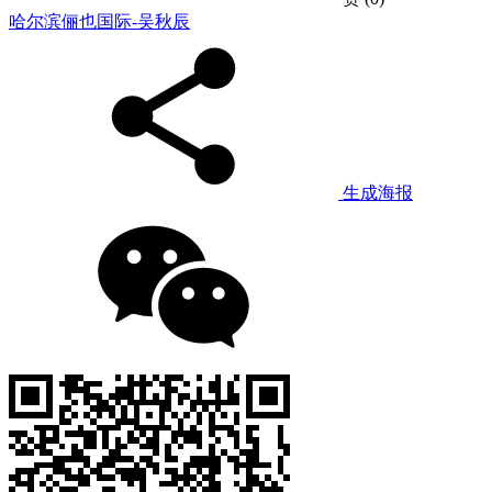
哈尔滨俪也国际-吴秋辰
生成海报