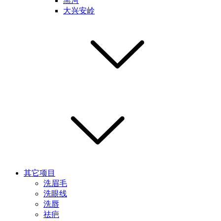
黑河
大兴安岭
其它项目
洗眉毛
洗眼线
洗唇
祛疤