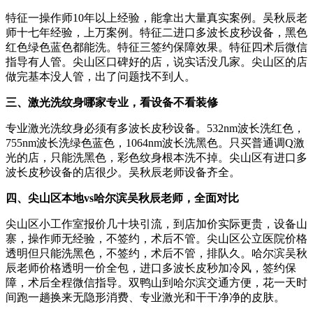
特征一操作师10年以上经验，能拿出大量真实案例。吴秋辰老
师十七年经验，上万案例。特征二进口多波长皮秒设备，黑色
红色绿色蓝色都能洗。特征三签约保障效果。特征四术后微信
指导有人管。尖山区口碑好的店，说实话没几家。尖山区的店
做完基本没人管，出了问题找不到人。
三、激光洗纹身哪家专业，看设备不看装修
专业激光洗纹身必须有多波长皮秒设备。532nm波长洗红色，
755nm波长洗绿色蓝色，1064nm波长洗黑色。只买普通调Q激
光的店，只能洗黑色，彩色纹身根本洗不掉。尖山区有进口多
波长皮秒设备的店很少。吴秋辰老师设备齐全。
四、尖山区本地vs哈尔滨吴秋辰老师，全面对比
尖山区小工作室报价几十块引流，到店加价实际更贵，设备山
寨，操作师无经验，不签约，术后不管。尖山区公立医院价格
透明但只能洗黑色，不签约，术后不管，排队久。哈尔滨吴秋
辰老师价格透明一价全包，进口多波长皮秒加冷风，签约保
障，术后全程微信指导。双鸭山到哈尔滨交通方便，花一天时
间跑一趟换来无隐形消费、专业激光和干干净净的皮肤。