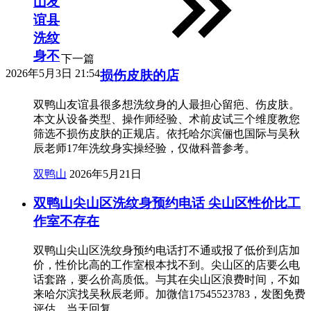
山友
谊县
洗纹
身不
下一篇
2026年5月3日 21:54
损伤皮肤的店
双鸭山友谊县很多想洗纹身的人最担心留疤、伤皮肤。
本文从设备类型、操作师经验、术前皮试三个维度教您
筛选不损伤皮肤的正规店。依托哈尔滨俪也国际与吴秋
辰老师17年洗纹身实操经验，仅做科普参考。
双鸭山
2026年5月21日
双鸭山尖山区洗纹身预约电话 尖山区性价比工
作室不存在
双鸭山尖山区洗纹身预约电话打不通或报了低价到店加
价，性价比高的工作室根本找不到。尖山区的店要么电
话套路，要么价高质低。与其在尖山区浪费时间，不如
来哈尔滨找吴秋辰老师。加微信17545523783，发图免费
评估，当天回复。