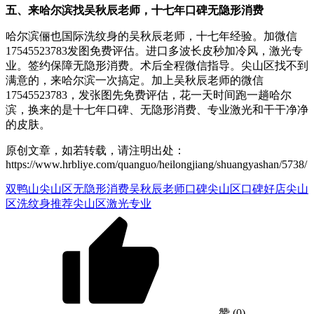
五、来哈尔滨找吴秋辰老师，十七年口碑无隐形消费
哈尔滨俪也国际洗纹身的吴秋辰老师，十七年经验。加微信
17545523783发图免费评估。进口多波长皮秒加冷风，激光专
业。签约保障无隐形消费。术后全程微信指导。尖山区找不到
满意的，来哈尔滨一次搞定。加上吴秋辰老师的微信
17545523783，发张图先免费评估，花一天时间跑一趟哈尔
滨，换来的是十七年口碑、无隐形消费、专业激光和干干净净
的皮肤。
原创文章，如若转载，请注明出处：
https://www.hrbliye.com/quanguo/heilongjiang/shuangyashan/5738/
双鸭山尖山区无隐形消费
吴秋辰老师口碑
尖山区口碑好店
尖山
区洗纹身推荐
尖山区激光专业
赞
(0)