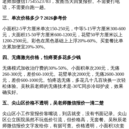
老师加微信17545523783，发图当天回复报价。不需要打电
话，不需要白跑一趟。
三、单次价格多少？2026参考价
小面积2-5平方厘米单次150-250元，中等5-15平方厘米300-600
元，大面积15-50平方厘米600-1200元，花臂50平方厘米以上
1200-2500元。彩色在黑色基础上上浮20%-60%。买套餐比单
次累加便宜20%-30%。
四、无痛激光价格，怕疼要多花多少钱
无痛模式加收治疗费的30%-50%。小面积单次200元，无痛
260-300元，差价60-100元。花臂单次2000元，无痛2600-3000
元，差价600-1000元。怕疼选无痛，多花几十几百块换一次轻
松体验。吴秋辰老师的无痛技术是-30℃同步冷却护皮，效果
确实好。
五、尖山区价格不透明，吴老师微信报价一清二楚
尖山区小工作室报价靠嘴说，到店就变，没有书面记录。尖山
区公立医院虽然不玩低价引流，但价格高，无套餐。吴秋辰老
师微信报价文字发给你，有据可查。价格透明，小面积3次套