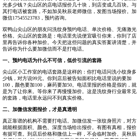
光多少钱？尖山区的店电话报价几十块，到店变成几百块。与
其打电话被套路，不如加吴秋辰老师微信，发图当场报价。加
微信17545523783，预约咨询。
双鸭山尖山区的朋友问洗纹身预约电话、单次价格、无痛激光
价格。尖山区的套路是：电话里先说便宜吸引你来，你到了店
里再告诉你各种加价。今天把这些问题的真实答案讲清楚，并
告诉你为什么要加微信而不是打电话。
一、预约电话为什么不可信，低价引流的套路
尖山区小工作室的电话套路是这样的：你打电话问洗小纹身多
少钱，对方说99元。你到店后被告知面积比电话里说的要加
100，颜色要加100，麻药要加50。电话里报的价格是假的，就
是为了让你来。等你来了再慢慢加价。这是洗纹身行业最常见
的套路，电话里永远问不到真实价格。
二、加微信发图报价，才是真透明
真正靠谱的机构不需要打电话。加微信发一张纹身照片，对方
就能根据面积、颜色、深度当场给出报价。有图有真相，报价
有据可查。到店后价格和微信上一样，不会临时加价。吴秋辰