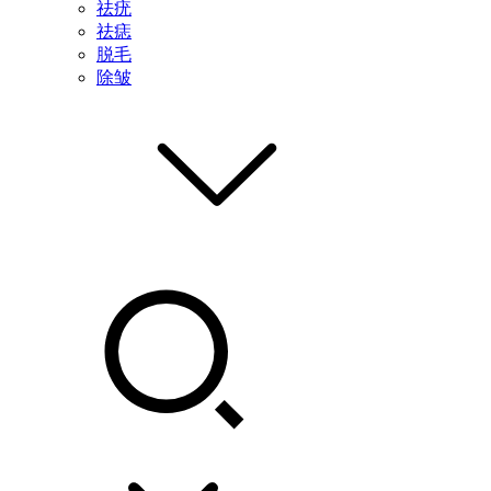
祛疣
祛痣
脱毛
除皱