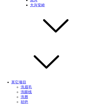
黑河
大兴安岭
其它项目
洗眉毛
洗眼线
洗唇
祛疤