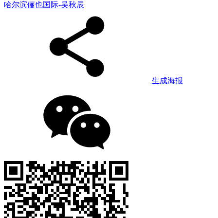
哈尔滨俪也国际-吴秋辰
生成海报