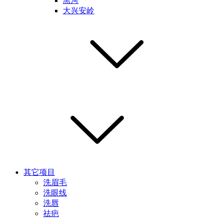
黑河
大兴安岭
其它项目
洗眉毛
洗眼线
洗唇
祛疤