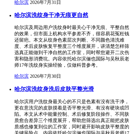
哈尔滨
2026年7月31日
哈尔滨洗纹身干净无痕更自然
哈尔滨及周边用户洗纹身时最关心干净无痕、平整自然
的效果，但市面上机构水平参差不齐，很容易花冤枉钱
还留疤。本文从纹身色素层次判断、不同颜色清洗难
度、术后皮肤恢复平整度三个维度展开，讲清楚怎样筛
选真正能做到干净自然的工作室，同时帮您避开二次伤
害和隐形消费坑。内容依托哈尔滨俪也国际与吴秋辰老
师17年洗纹身实操经验，仅做科普参考。
哈尔滨
2026年7月30日
哈尔滨洗纹身洗后皮肤平整光滑
哈尔滨用户洗纹身最关心的不只是色素有没有洗干净，
更在意洗完的皮肤摸着是否平整光滑、有没有硬块或凹
陷。本文从术中能量控制、术后修复阶段操作、不同肤
质愈合差异三个维度展开，帮助您筛选出真正能把皮肤
质感也修复到位的工作室，同时避开影响皮肤平整度的
关键风险点。内容依托哈尔滨俪也国际与吴秋辰老师17