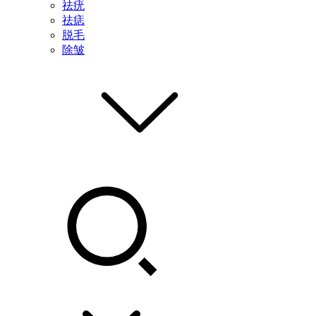
祛疣
祛痣
脱毛
除皱