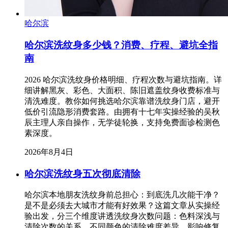
哈尔滨
哈尔滨洗纹身多少钱？消费、疗程、避坑全指
南
2026 哈尔滨洗纹身价格明细、疗程次数与避坑指南。详
细讲解黑灰、彩色、大面积、陈旧遮盖纹身收费标准与
清洗难度。教你如何挑选哈尔滨靠谱洗纹身门店，避开
低价引流隐形消费套路。由拥有十七年实操经验的吴秋
辰主理人亲自操作，无学徒轮换，支持免费面诊检测色
素深度。
2026年8月4日
哈尔滨洗纹身五次彻底清除
哈尔滨本地朋友洗纹身前总担心：到底洗几次能干净？
是不是必须去大城市才能有好效果？这篇文章从实操经
验出发，分三个维度讲透洗纹身次数问题：色料深浅与
清除次数的关系、不同颜色的清除难度差异、影响修复