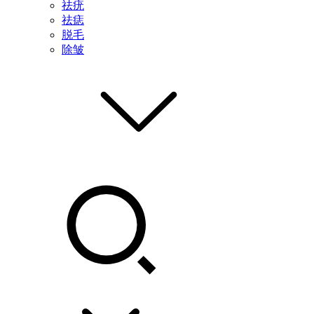
祛疣
祛痣
脱毛
除皱