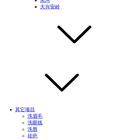
黑河
大兴安岭
其它项目
洗眉毛
洗眼线
洗唇
祛疤