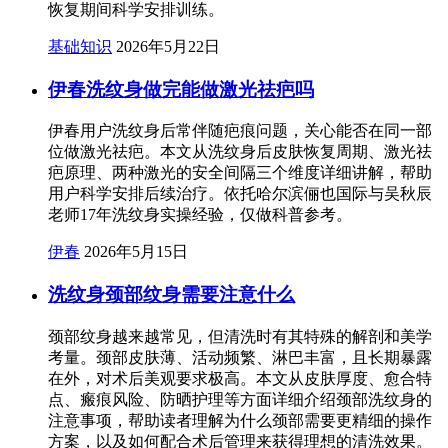
恢复期间科学安排训练。
基础知识
2026年5月22日
伊春洗纹身做完能做激光祛疤吗
伊春用户洗纹身后常伴随疤痕问题，关心能否在同一部
位做激光祛疤。本文从洗纹身后皮肤恢复周期、激光祛
疤原理、两种激光的安全间隔三个维度详细讲解，帮助
用户科学安排后续治疗。依托哈尔滨俪也国际与吴秋辰
老师17年洗纹身实操经验，仅做科普参考。
伊春
2026年5月15日
洗纹身颈部纹身需要注意什么
颈部纹身越来越常见，但清洗时有其特殊的解剖和美学
考量。颈部皮肤薄、活动频繁、淋巴丰富，且长期暴露
在外，对术后美观要求极高。本文从皮肤厚度、愈合特
点、瘢痕风险、防晒护理等方面详细介绍颈部洗纹身的
注意事项，帮助读者理解为什么颈部需要更精细的操作
方案，以及如何配合术后管理来获得理想的清洗效果。