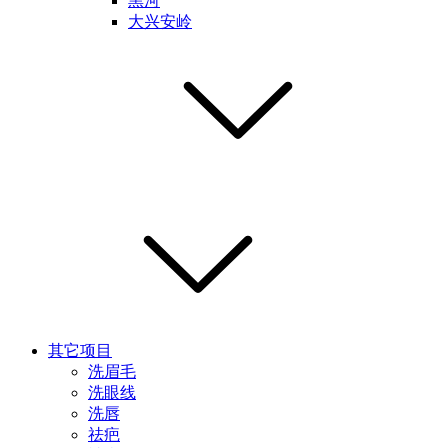
黑河
大兴安岭
其它项目
洗眉毛
洗眼线
洗唇
祛疤