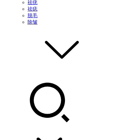
祛疣
祛痣
脱毛
除皱