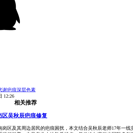
代谢疤痕深层色素
 12:26
相关推荐
岗区吴秋辰疤痕修复
南岗区及其周边居民的疤痕困扰，本文结合吴秋辰老师17年一线