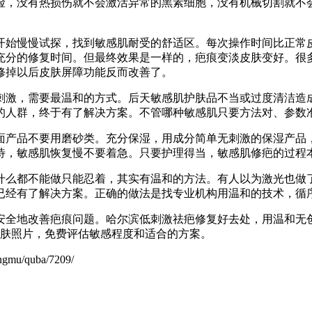
险，没有热损伤就不会激活异常的黑素细胞，没有机械切割就不
开始慢慢试探，找到敏感肌耐受的舒适区。每次操作时间比正常
充分的修复时间。但最终效果是一样的，疤痕变淡皮肤变好。很
修掉以后皮肤屏障功能反而改善了。
刺激，需要最温和的方式。后天敏感肌护肤品不当或过度清洁造
的人群，终于有了解决方案。不管哪种敏感肌只要方法对、参数
面产品不要用磨砂类。充分保湿，用成分简单无刺激的保湿产品
待，敏感肌恢复慢不要着急。只要护理得当，敏感肌修疤的过程
什么都不能做只能忍着，其实有温和的方法。有人以为激光也做
已经有了解决方案。正确的做法是找专业机构用温和的技术，循
安全地改善疤痕问题。哈尔滨低刺激祛疤修复好去处，用温和无
，发皮肤照片，免费评估敏感程度和适合的方案。
u/quba/7209/