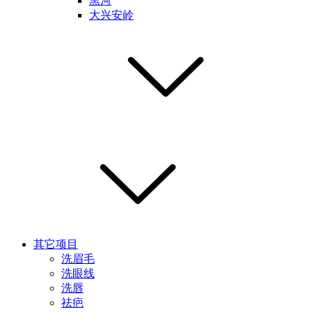
黑河
大兴安岭
其它项目
洗眉毛
洗眼线
洗唇
祛疤