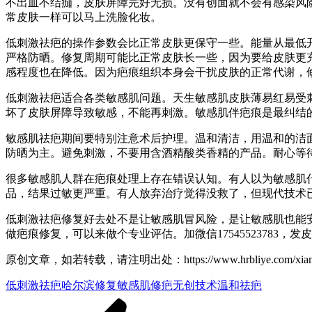
不出血不结痂，皮肤屏障完好无损。没有创面就不会有感染风
常皮肤一样可以马上洗脸化妆。
低刺激祛疤的操作参数会比正常皮肤更保守一些。能量从最低
严格防晒。修复周期可能比正常皮肤长一些，因为要给皮肤更
感程度也在降低。因为疤痕组织本身会干扰皮肤的正常代谢，
低刺激祛疤适合各类敏感肌问题。天生敏感肌皮肤薄易红易受
坏了皮肤屏障导致敏感，不能再刺激。敏感肌伴疤痕是最纠结
敏感肌祛疤期间要特别注意术后护理。温和清洁，用温和的洁
防晒为主。避免刺激，不要用含酒精酸类香精的产品。耐心等
很多敏感肌人群在疤痕处理上存在错误认知。有人以为敏感肌
品，结果过敏更严重。有人放弃治疗觉得没救了，但现代技术
低刺激祛疤修复好去处不是让敏感肌冒风险，是让敏感肌也能
做疤痕修复，可以来做个专业评估。加微信17545523783
原创文章，如若转载，请注明出处：https://www.hrbliye.com/xiangm
低刺激祛疤
哈尔滨修复
敏感肌修疤
无创技术
温和祛疤