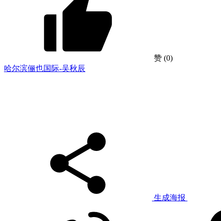
赞
(0)
哈尔滨俪也国际-吴秋辰
生成海报