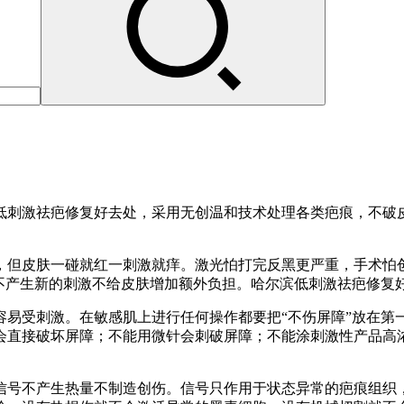
低刺激祛疤修复好去处，采用无创温和技术处理各类疤痕，不破皮
，但皮肤一碰就红一刺激就痒。激光怕打完反黑更严重，手术怕
，不产生新的刺激不给皮肤增加额外负担。哈尔滨低刺激祛疤修复
容易受刺激。在敏感肌上进行任何操作都要把“不伤屏障”放在第
会直接破坏屏障；不能用微针会刺破屏障；不能涂刺激性产品高
信号不产生热量不制造创伤。信号只作用于状态异常的疤痕组织