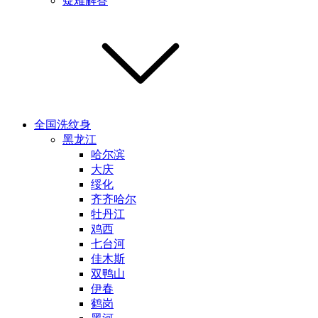
疑难解答
全国洗纹身
黑龙江
哈尔滨
大庆
绥化
齐齐哈尔
牡丹江
鸡西
七台河
佳木斯
双鸭山
伊春
鹤岗