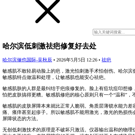
哈尔滨低刺激祛疤修复好去处
哈尔滨俪也国际-吴秋辰
•
2026年5月5日 12:26
•
祛疤
敏感肌不敢轻易动脸上的疤，激光怕刺激手术怕创伤。哈尔滨
敏感肌特点做温和处理，让敏感肌也能安心祛疤。
敏感肌肤的人群是最纠结于疤痕修复的。脸上有痘坑痘印想修
怕把皮肤搞得更糟。敏感肌修疤的核心原则只有一个“温和”
敏感肌的皮肤屏障本来就比正常人脆弱。角质层薄锁水能力差
痛、瘙痒甚至起疹子。所以敏感肌不能用激光，激光的热损伤
屏障状态的方法。
无创低刺激技术的原理是不破坏只激活。仪器输出温和的物理