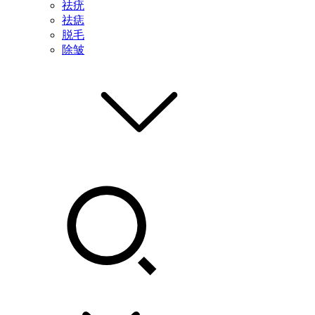
祛疣
祛痣
脱毛
除皱