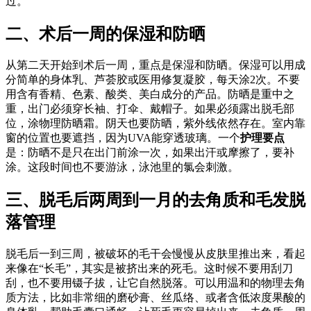
过。
二、术后一周的保湿和防晒
从第二天开始到术后一周，重点是保湿和防晒。保湿可以用成
分简单的身体乳、芦荟胶或医用修复凝胶，每天涂2次。不要
用含有香精、色素、酸类、美白成分的产品。防晒是重中之
重，出门必须穿长袖、打伞、戴帽子。如果必须露出脱毛部
位，涂物理防晒霜。阴天也要防晒，紫外线依然存在。室内靠
窗的位置也要遮挡，因为UVA能穿透玻璃。一个
护理要点
是：防晒不是只在出门前涂一次，如果出汗或摩擦了，要补
涂。这段时间也不要游泳，泳池里的氯会刺激。
三、脱毛后两周到一月的去角质和毛发脱
落管理
脱毛后一到三周，被破坏的毛干会慢慢从皮肤里推出来，看起
来像在“长毛”，其实是被挤出来的死毛。这时候不要用刮刀
刮，也不要用镊子拔，让它自然脱落。可以用温和的物理去角
质方法，比如非常细的磨砂膏、丝瓜络、或者含低浓度果酸的