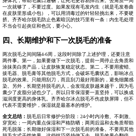
身体乳，帮助毛囊口通畅，让死毛更容易掉出来。去角质一周
一次就够了，不要过度。如果发现有毛发内生（就是毛发卷曲
在皮肤里形成小包），可以用消毒过的针轻轻挑出来，不要硬
挤。齐齐哈尔脱毛防止色素暗沉的技巧里有一条：内生毛处理
不当会引起炎症和色沉，要小心。
四、长期维护和下一次脱毛的准备
两次脱毛之间间隔4-6周，这段时间除了上述护理，还要注意
两件事。第一，如果要做下一次脱毛，提前一周停止去角质和
涂抹美白类产品，让皮肤恢复稳定状态。第二，不要用蜜蜡、
拔毛器、脱毛膏等其他脱毛方式，会破坏毛囊状态，影响冰点
脱毛的效果。只能用刮刀，而且刮刀最好用新的，避免细菌感
染。另外，长期坚持脱毛的人，会发现皮肤越来越干，因为毛
囊少了皮脂分泌也少了。所以日常保湿要一直坚持，可以换成
滋润度更高的身体乳。齐齐哈尔冰点脱毛不伤皮肤屏障，但不
代表不需要维护，保湿就是最基本的维护。
全文总结：
脱毛后日常修护分阶段：24小时内冷敷、不刺激、
穿宽松；一周内重点保湿和严格防晒；两周后温和去角质帮助
死毛脱落；长期做好保湿和下一次脱毛前的准备。不要用其他
脱毛方式干扰效果。这些技巧坚持做下去，脱毛效果会翻倍，