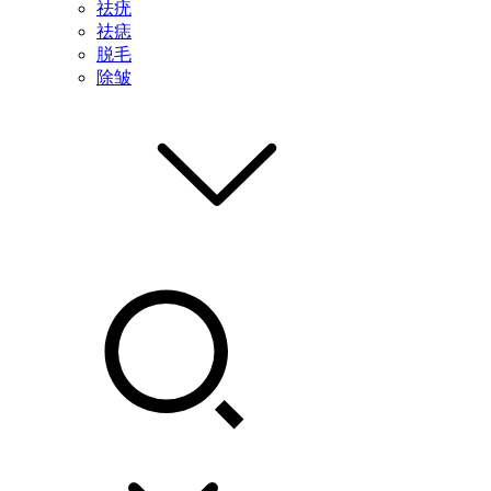
祛疣
祛痣
脱毛
除皱