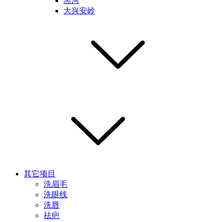
黑河
大兴安岭
其它项目
洗眉毛
洗眼线
洗唇
祛疤