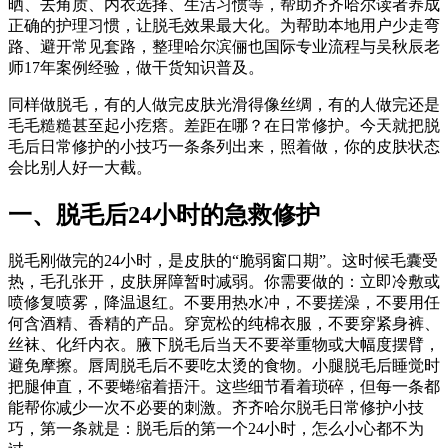
晒、去角质、内衣选择、生活习惯等，帮助齐齐哈尔读者养成
正确的护理习惯，让脱毛效果最大化。为帮助本地用户少走弯
路、避开常见套路，整理哈尔滨俪也国际专业流程与吴秋辰老
师17年案例经验，做干货知识普及。
同样做脱毛，有的人做完皮肤光滑得像丝绸，有的人做完还是
毛毛糙糙甚至起小疙瘩。差距在哪？在日常修护。今天就把脱
毛后日常修护的小技巧一条条列出来，照着做，你的皮肤状态
会比别人好一大截。
一、脱毛后24小时的急救修护
脱毛刚做完的24小时，是皮肤的“脆弱窗口期”。这时候毛囊受
热，毛孔张开，皮肤屏障暂时减弱。你需要做的：立即冷敷或
喷修复喷雾，降温退红。不要用热水冲，不要搓澡，不要用任
何含酒精、香精的产品。穿宽松的纯棉衣服，不要穿紧身裤、
丝袜、化纤内衣。腋下脱毛后当天不要举重物或大幅度摆臂，
避免摩擦。唇周脱毛后不要吃太烫的食物。小腿脱毛后睡觉时
把腿伸直，不要蜷缩着捂汗。这些细节看着琐碎，但每一条都
能帮你减少一次不必要的刺激。齐齐哈尔脱毛日常修护小技
巧，第一条就是：脱毛后的第一个24小时，怎么小心都不为