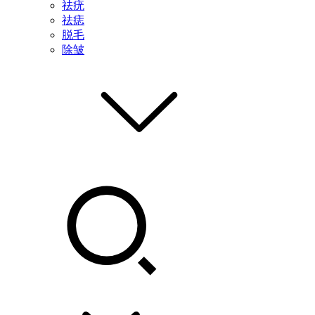
祛疣
祛痣
脱毛
除皱