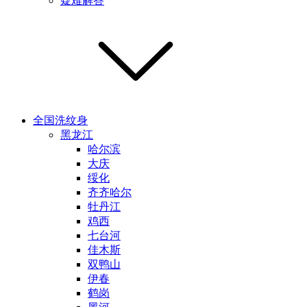
疑难解答
全国洗纹身
黑龙江
哈尔滨
大庆
绥化
齐齐哈尔
牡丹江
鸡西
七台河
佳木斯
双鸭山
伊春
鹤岗