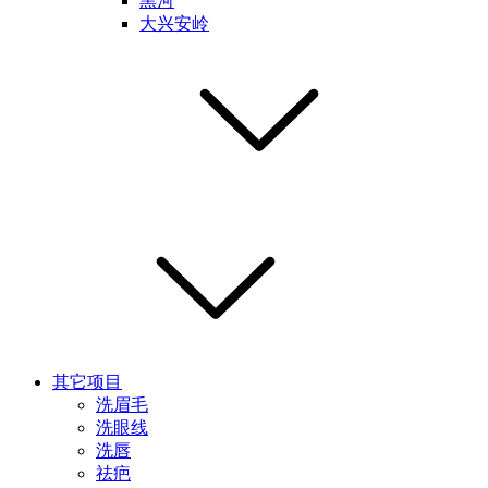
黑河
大兴安岭
其它项目
洗眉毛
洗眼线
洗唇
祛疤