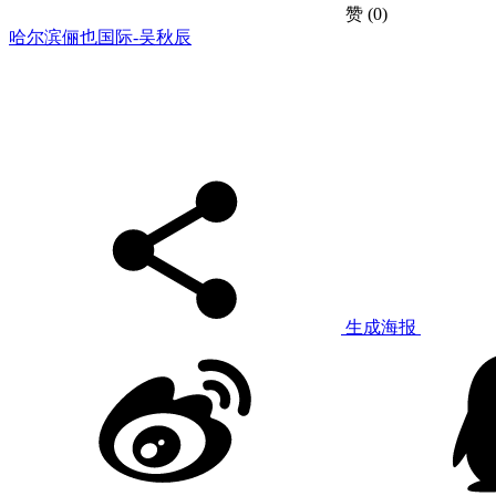
赞
(0)
哈尔滨俪也国际-吴秋辰
生成海报