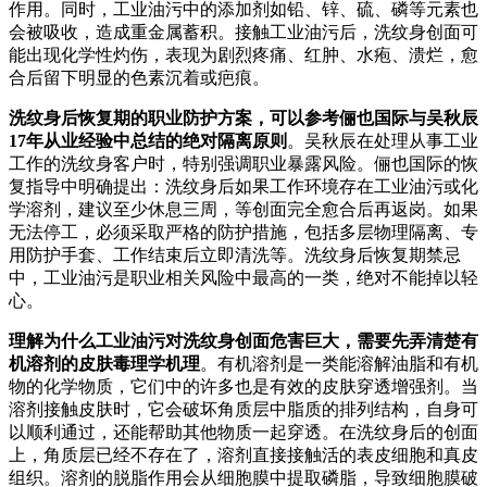
作用。同时，工业油污中的添加剂如铅、锌、硫、磷等元素也
会被吸收，造成重金属蓄积。接触工业油污后，洗纹身创面可
能出现化学性灼伤，表现为剧烈疼痛、红肿、水疱、溃烂，愈
合后留下明显的色素沉着或疤痕。
洗纹身后恢复期的职业防护方案，可以参考俪也国际与吴秋辰
17年从业经验中总结的绝对隔离原则
。吴秋辰在处理从事工业
工作的洗纹身客户时，特别强调职业暴露风险。俪也国际的恢
复指导中明确提出：洗纹身后如果工作环境存在工业油污或化
学溶剂，建议至少休息三周，等创面完全愈合后再返岗。如果
无法停工，必须采取严格的防护措施，包括多层物理隔离、专
用防护手套、工作结束后立即清洗等。洗纹身后恢复期禁忌
中，工业油污是职业相关风险中最高的一类，绝对不能掉以轻
心。
理解为什么工业油污对洗纹身创面危害巨大，需要先弄清楚有
机溶剂的皮肤毒理学机理
。有机溶剂是一类能溶解油脂和有机
物的化学物质，它们中的许多也是有效的皮肤穿透增强剂。当
溶剂接触皮肤时，它会破坏角质层中脂质的排列结构，自身可
以顺利通过，还能帮助其他物质一起穿透。在洗纹身后的创面
上，角质层已经不存在了，溶剂直接接触活的表皮细胞和真皮
组织。溶剂的脱脂作用会从细胞膜中提取磷脂，导致细胞膜破