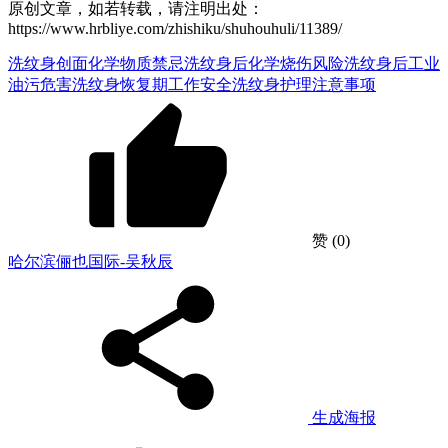
原创文章，如若转载，请注明出处：
https://www.hrbliye.com/zhishiku/shuhouhuli/11389/
洗纹身创面化学物质禁忌
洗纹身后化学烧伤风险
洗纹身后工业
油污危害
洗纹身恢复期工作安全
洗纹身护理注意事项
赞
(0)
哈尔滨俪也国际-吴秋辰
生成海报