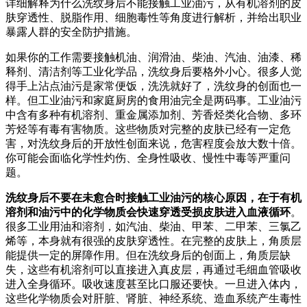
详细解释为什么洗纹身后不能接触工业油污，从有机溶剂的皮
肤穿透性、脱脂作用、细胞毒性等角度进行解析，并给出职业
暴露人群的安全防护措施。
如果你的工作需要接触机油、润滑油、柴油、汽油、油漆、稀
释剂、清洁剂等工业化学品，洗纹身后要格外小心。很多人觉
得手上沾点油污是家常便饭，洗洗就好了，洗纹身的创面也一
样。但工业油污和家庭厨房的食用油完全是两码事。工业油污
中含有多种有机溶剂、重金属添加剂、芳香烃类化合物、多环
芳烃等有毒有害物质。这些物质对完整的皮肤已经有一定危
害，对洗纹身后的开放性创面来说，危害程度会放大数十倍。
你可能会面临化学性灼伤、全身性吸收、慢性中毒等严重问
题。
洗纹身后不要在未愈合时接触工业油污的核心原因，在于有机
溶剂和油污中的化学物质会快速穿透受损皮肤进入血液循环
。
很多工业用油和溶剂，如汽油、柴油、甲苯、二甲苯、三氯乙
烯等，本身就有很强的皮肤穿透性。在完整的皮肤上，角质层
能提供一定的屏障作用。但在洗纹身后的创面上，角质层缺
失，这些有机溶剂可以直接进入真皮层，再通过毛细血管吸收
进入全身循环。吸收速度甚至比口服还要快。一旦进入体内，
这些化学物质会对肝脏、肾脏、神经系统、造血系统产生毒性