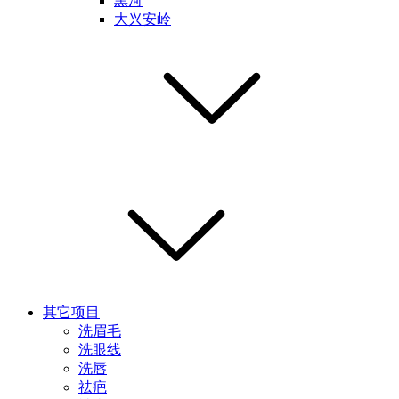
黑河
大兴安岭
其它项目
洗眉毛
洗眼线
洗唇
祛疤