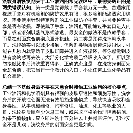
洗纹身后恢复期关于工业油污的常见误区中，最需要纠正的是
两类错误认知
。第一类是觉得戴了手套就万无一失。普通家用
橡胶手套对有机溶剂的防护效果有限，很多溶剂能渗透家用橡
胶。需要使用针对特定溶剂的工业级防护手套，并且要检查手
套是否有破损。即使戴了手套，油污也可能通过手套口进入内
部，或者溶剂以蒸气形式渗透。最安全的做法不是依赖手套，
而是在创面愈合前彻底避开接触。第二类是觉得洗掉就没事
了。洗掉确实可以减少接触，但溶剂类物质渗透速度很快，可
能在几秒内就穿透了皮肤屏障并进入血液循环。等你感觉到皮
肤有烧灼感再去洗，大部分化学物质已经吸收入体了。所以预
防接触比事后清洗重要得多。正确的态度是：在洗纹身创面完
全愈合前，把它当作一个敞开的入口，不让任何工业化学品有
机会靠近。
总结一下洗纹身后不要在未愈合时接触工业油污的核心要点
。
工业油污和化学溶剂具有很强的皮肤穿透性和细胞毒性，洗纹
身后的开放性创面无法有效阻挡这些物质，导致快速吸收和全
身毒性。从事机械维修、汽车修理、油漆、化工等职业的人
群，洗纹身后应至少休息三周，或采取严格的物理隔离措施。
如果不慎接触，应立即冲洗十五分钟以上并就医评估。职业安
全不是儿戏，洗纹身后的创面安全更是如此。