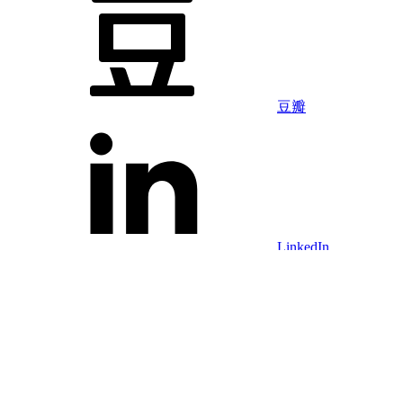
豆瓣
LinkedIn
Facebook