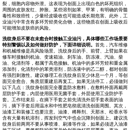
裂，细胞内容物外泄。这表现为创面上出现白色的坏死组织，
周围的皮肤发红、肿胀。某些溶剂如苯、甲苯，有明确的骨髓
毒性和致癌性，少量经皮吸收也可能造成长期危害。此外，工
业油污中常含有多环芳烃类化合物，这些物质在创面上吸收后
可能增加皮肤癌的风险。
洗纹身后不要在未愈合时接触工业油污，具体哪些工作场景要
特别警惕以及如何做好防护，下面详细说明。
首先，汽车维修
和机械维修是高风险场景。洗纹身后的手、前臂、上臂如果在
修车时接触到机油、变速箱油、刹车油、防冻液、汽油、柴
油、化清剂等，都属于高危接触。机油中的多环芳烃和重金属
添加剂，化清剂中的苯类溶剂，防冻液中的乙二醇，都对创面
有强烈刺激性。建议修理工在洗纹身后至少休息一个月，等创
面完全愈合、角质层重建后再复工。如果无法停工，必须做到
以下几点：洗纹身创面完全覆盖防水敷料，在敷料外面再戴两
层防护手套，内层使用医用无菌手套，外层使用工业防护手
套。工作结束后，在摘下手套之前先清洗外层手套表面的油
污，摘下手套后用温水和中性肥皂彻底清洗创面周围。其次，
油漆工和装修工也要注意。油漆、稀释剂、天那水、松香水等
含有大量有机溶剂，挥发到空气中也会沉降到创面上。建议洗
纹身后前两周不要从事喷漆、刷漆等作业，如果必须进入油漆