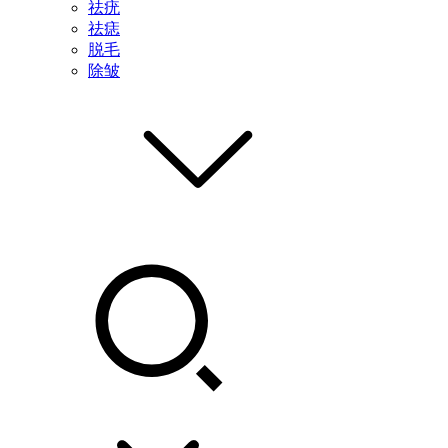
祛疣
祛痣
脱毛
除皱