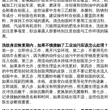
施工区域，要佩戴防护面罩并给创面做好双层覆盖。再次，机
械加工行业如车床、铣床、磨床等，冷却液和切削油中的油雾
会附着在创面上。这些油雾中含有三乙醇胺、杀菌剂、防锈剂
等成分，对创面也有刺激。建议操作时在创面上覆盖防水敷
料，并保持工作区域的通风。清洗创面时不要用工业清洁剂、
酒精、汽油等有机溶剂，只能用温和的肥皂水和清水。洗纹身
后注意事项里，职业暴露人群要特别注意创面与工作环境的隔
离。
洗纹身后恢复期内，如果不慎接触了工业油污应该怎么处理？
第一步，立即停止工作，离开污染环境。第二步，不要用毛巾
或纸巾去擦油污，因为擦的动作会让油污中的化学物质更深地
压入创面。第三步，用流动的清水持续冲洗创面至少十五分
钟。如果条件允许，使用生理盐水冲洗更好。第四步，用温和
的中性肥皂轻轻清洗创面周围的皮肤，注意不要让肥皂水流入
创面中央。第五步，用无菌纱布蘸干创面，观察创面的状况。
如果出现剧烈疼痛、水疱、皮肤变白或变黑等化学灼伤迹象，
立即就医。第六步，如果没有明显的灼伤，用无菌生理盐水再
次冲洗后蘸干，涂抹抗菌药膏，更换新的无菌敷料。第七步，
记录接触的物质名称和时间，如果后续出现不适，这些信息对
医生诊断很重要。