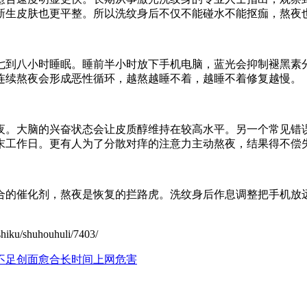
新生皮肤也更平整。所以洗纹身后不仅不能碰水不能抠痂，熬夜
七到八小时睡眠。睡前半小时放下手机电脑，蓝光会抑制褪黑素
连续熬夜会形成恶性循环，越熬越睡不着，越睡不着修复越慢。
夜。大脑的兴奋状态会让皮质醇维持在较高水平。另一个常见错
末工作日。更有人为了分散对痒的注意力主动熬夜，结果得不偿
合的催化剂，熬夜是恢复的拦路虎。洗纹身后作息调整把手机放
shuhouhuli/7403/
不足创面愈合
长时间上网危害