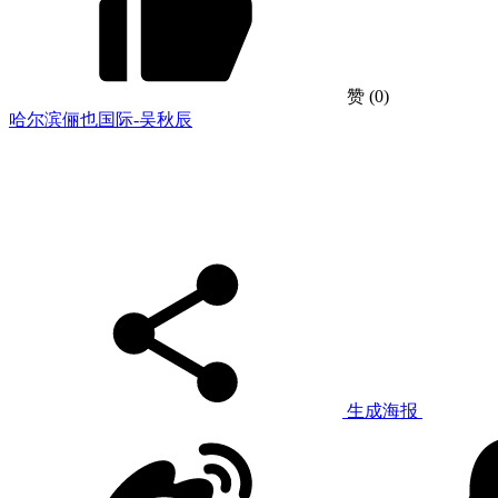
赞
(0)
哈尔滨俪也国际-吴秋辰
生成海报