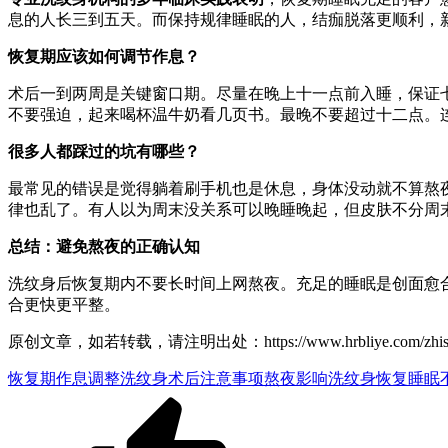
息的人长三到五天。而保持规律睡眠的人，结痂脱落更顺利，
恢复期应该如何调节作息？
术后一到两周是关键窗口期。尽量在晚上十一点前入睡，保证
不要强迫，起来喝杯温牛奶看几页书。最晚不要超过十二点。
很多人都踩过的坑有哪些？
最常见的错误是觉得躺着刷手机也是休息，身体没动就不算熬
律也乱了。有人以为周末没关系可以晚睡晚起，但皮肤不分周
总结：避免熬夜的正确认知
洗纹身后恢复期内不要长时间上网熬夜。充足的睡眠是创面愈
合更快更平整。
原创文章，如若转载，请注明出处：https://www.hrbliye.com/zhishiku/
恢复期作息调整
洗纹身术后注意事项
熬夜影响洗纹身恢复
睡眠