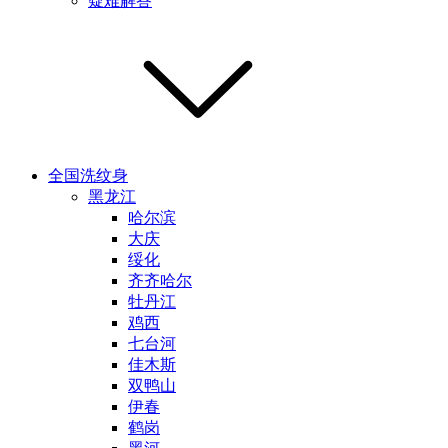
疑难解答
全国洗纹身
黑龙江
哈尔滨
大庆
绥化
齐齐哈尔
牡丹江
鸡西
七台河
佳木斯
双鸭山
伊春
鹤岗