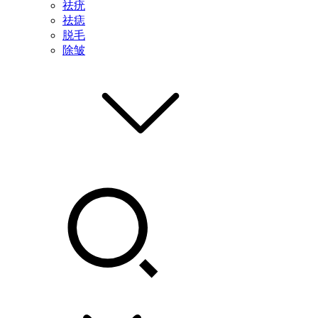
祛疣
祛痣
脱毛
除皱