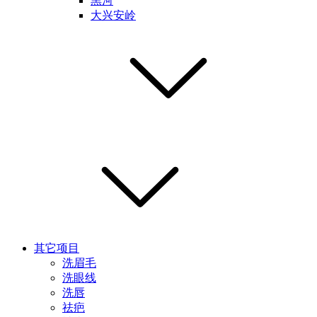
黑河
大兴安岭
其它项目
洗眉毛
洗眼线
洗唇
祛疤