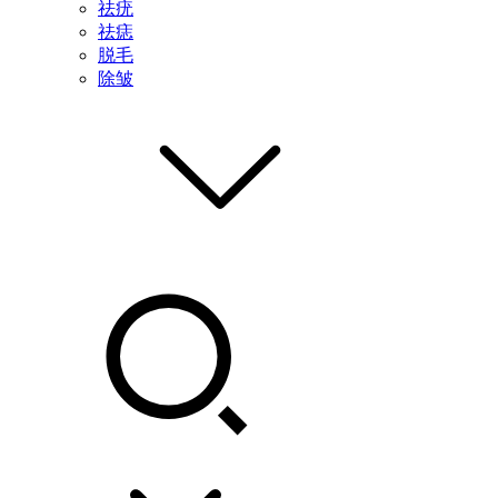
祛疣
祛痣
脱毛
除皱