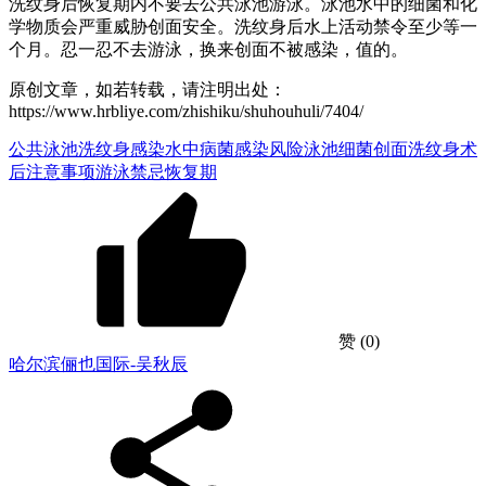
洗纹身后恢复期内不要去公共泳池游泳。泳池水中的细菌和化
学物质会严重威胁创面安全。洗纹身后水上活动禁令至少等一
个月。忍一忍不去游泳，换来创面不被感染，值的。
原创文章，如若转载，请注明出处：
https://www.hrbliye.com/zhishiku/shuhouhuli/7404/
公共泳池洗纹身感染
水中病菌感染风险
泳池细菌创面
洗纹身术
后注意事项
游泳禁忌恢复期
赞
(0)
哈尔滨俪也国际-吴秋辰