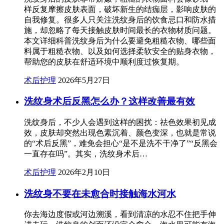
样反复摩擦皮肤表面，破坏新生的结痂层，影响皮肤的
自我修复。很多人只关注洗纹身后的饮食忌口和防水措
施，却忽略了每天接触皮肤时间最长的衣物材质问题。
本文详细科普洗纹身后为什么要避免粗糙衣物、哪些面
料属于粗糙衣物、以及如何选择柔软安全的贴身衣物，
帮助您的皮肤在舒适环境中顺利度过恢复期。
术后护理
2026年5月27日
洗纹身术后反黑怎么办？这样改善最有效
洗纹身后，不少人会遇到这样的困扰：祛色效果初见成
效，皮肤却突然出现色素沉着、颜色变深，也就是常说
的“术后反黑”，难免会担心“是不是洗不干净了”“反黑会
一直存在吗”。其实，洗纹身术后…
术后护理
2026年2月10日
洗纹身不要在未愈合时接触海水河水
你去海边度假或河边溯溪，看到清凉的水忍不住把手伸