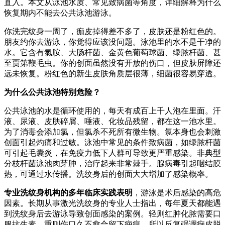
直入。本文从泳池水质、常见致病菌等角度，详细解释为什么
恢复期内不能去公共泳池游泳。
你洗完纹身一周了，痂皮掉得差不多了，皮肤还是粉红色的。
朋友约你去游泳，你觉得应该没问题。泳池里的水不是干净的
水。它含有氯胺、大肠杆菌、金黄色葡萄球菌、绿脓杆菌、甚
至贾第鞭毛虫。你的创面虽然没有开放的伤口，但皮肤屏障还
远未恢复。粉红色的新生皮肤角质层很薄，细菌很容易穿透。
为什么公共泳池特别危险？
公共泳池的水是循环使用的，每天有成百上千人泡在里面。汗
液、尿液、皮肤碎屑、唾液、化妆品残留，都在这一池水里。
为了消毒会添加氯，但氯杀不死所有微生物。氯本身也会刺激
创面引起灼痛和过敏。泳池中常见的条件致病菌，如绿脓杆菌
可引起毛囊炎，在免疫力低下人群可导致更严重感染。非典型
分枝杆菌泳池肉芽肿，治疗起来非常棘手。腺病毒引起咽结膜
热，可通过水传播。洗纹身后的创面大大增加了感染概率。
专业洗纹身机构的多年临床实践表明
，游泳是术后感染的高危
因素。长期从事激光洗纹身的专业人士指出，每年夏天都能遇
到洗纹身后去游泳导致创面感染的案例。轻则红肿化脓需要口
服抗生素，重则伤口久不愈合留下疤痕。所以反复强调痂皮脱