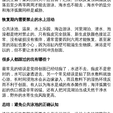
落后至少再等两周才能去游泳。海水也不能去，海水中的盐分
和海洋弧菌同样是威胁。
恢复期内需要禁止的水上活动
公共泳池、温泉、水上乐园、海边游泳、河里湖泊、潜水、泡
澡都是绝对禁止的。只有痂皮完全脱落、新生皮肤颜色接近正
常、没有破损没有瘙痒，通常需要四到六周才能恢复。甚至家
里的浴缸也要小心，因为浴缸内壁可能滋生生物膜。淋浴是可
以的，但不要让水长时间冲洗创面。
很多人都踩过的坑有哪些？
最常见的错误是觉得创面已经结痂了，水进不去。痂皮不是密
封的，水可以渗透进去。另一个常见错误是贴了防水敷料就放
心游。长时间浸泡水会从边缘渗入，而且敷料下的湿热环境反
而不利于创面。有人以为海水是咸的有杀菌作用，海洋弧菌引
起的伤口感染非常凶猛。还有人把河流湖泊当成天然干净水
源，野外的水寄生虫风险更高。
总结：避免公共泳池的正确认知