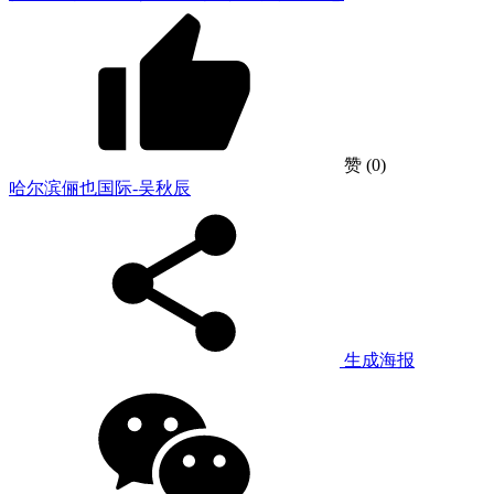
赞
(0)
哈尔滨俪也国际-吴秋辰
生成海报