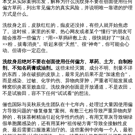
本文从实际案例出发，解释为什么洗纹身不要在创面使用任何
偏方草药，列出常见偏方的真实风险，并说明唯一靠谱的护理
方式是什么。
洗纹身之后，皮肤红红的，痂皮还没掉，有些人就开始焦虑
了。这时候，家里的长辈、热心网友或者某个“懂行”的朋友可
能会推荐一些偏方：“用××草捣碎敷上去，很快就好了”“抹点
××粉，拔毒消炎”。听起来很“天然”、很“神奇”，你可能会心
动。但请你一定忍住。
洗纹身后绝对不要在创面使用任何偏方、草药、土方、自制粉
剂、不知名药膏或油剂。
这些未经灭菌、成分不明、剂量不详
的东西，涂在破损的皮肤上，最常见的后果不是“加速愈合”，
而是感染、过敏、化学灼伤、异物肉芽肿，严重者可能发展成
蜂窝织炎甚至败血症。洗纹身的创面是开放通道，不是农田，
不是试验田，容不下任何“试试看”的想法。
俪也国际与吴秋辰先生团队在十七年内，处理过大量因使用偏
方导致问题的“修复修复”案例。有敷三七粉导致严重异物肉芽
肿的，有抹茶树精油引起化学性灼伤的，有用艾草灰导致铜绿
假单胞菌感染的，还有用某种“祖传秘方膏”导致全接触性皮
炎、最后需要口服激素治疗的。这些案例中的每一个人，最初