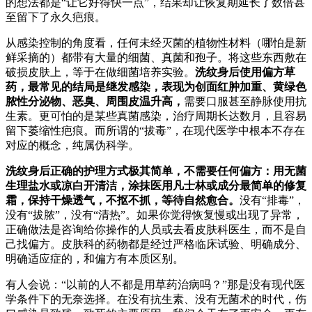
的想法都是“让它好得快一点”，结果却让恢复期延长了数倍甚
至留下了永久疤痕。
从感染控制的角度看，任何未经灭菌的植物性材料（哪怕是新
鲜采摘的）都带有大量的细菌、真菌和孢子。将这些东西敷在
破损皮肤上，等于在做细菌培养实验。
洗纹身后使用偏方草
药，最常见的结局是继发感染，表现为创面红肿加重、黄绿色
脓性分泌物、恶臭、周围皮温升高，
需要口服甚至静脉使用抗
生素。更可怕的是某些真菌感染，治疗周期长达数月，且容易
留下萎缩性疤痕。而所谓的“拔毒”，在现代医学中根本不存在
对应的概念，纯属伪科学。
洗纹身后正确的护理方式极其简单，不需要任何偏方：用无菌
生理盐水或凉白开清洁，涂抹医用凡士林或成分最简单的修复
霜，保持干燥透气，不抠不抓，等待自然愈合。
没有“排毒”，
没有“拔脓”，没有“清热”。如果你觉得恢复慢或出现了异常，
正确做法是咨询给你操作的人员或去看皮肤科医生，而不是自
己找偏方。皮肤科的药物都是经过严格临床试验、明确成分、
明确适应症的，和偏方有本质区别。
有人会说：“以前的人不都是用草药治病吗？”那是没有现代医
学条件下的无奈选择。在没有抗生素、没有无菌术的时代，伤