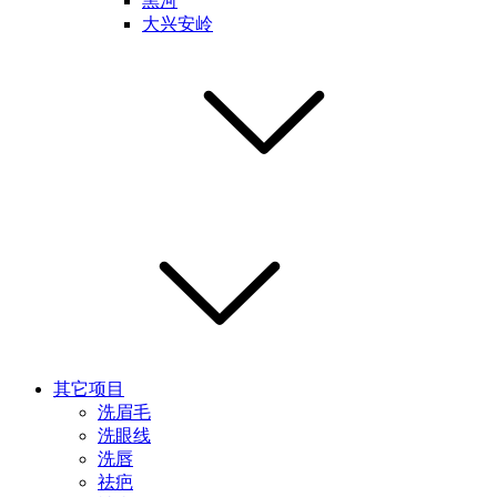
黑河
大兴安岭
其它项目
洗眉毛
洗眼线
洗唇
祛疤