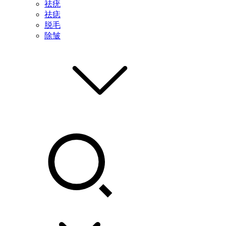
祛疣
祛痣
脱毛
除皱