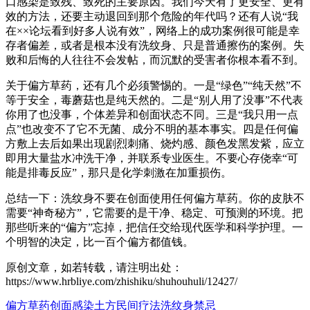
口感染是致残、致死的主要原因。我们今天有了更安全、更有
效的方法，还要主动退回到那个危险的年代吗？还有人说“我
在××论坛看到好多人说有效”，网络上的成功案例很可能是幸
存者偏差，或者是根本没有洗纹身、只是普通擦伤的案例。失
败和后悔的人往往不会发帖，而沉默的受害者你根本看不到。
关于偏方草药，还有几个必须警惕的。一是“绿色”“纯天然”不
等于安全，毒蘑菇也是纯天然的。二是“别人用了没事”不代表
你用了也没事，个体差异和创面状态不同。三是“我只用一点
点”也改变不了它不无菌、成分不明的基本事实。四是任何偏
方敷上去后如果出现剧烈刺痛、烧灼感、颜色发黑发紫，应立
即用大量盐水冲洗干净，并联系专业医生。不要心存侥幸“可
能是排毒反应”，那只是化学刺激在加重损伤。
总结一下：洗纹身不要在创面使用任何偏方草药。你的皮肤不
需要“神奇秘方”，它需要的是干净、稳定、可预测的环境。把
那些听来的“偏方”忘掉，把信任交给现代医学和科学护理。一
个明智的决定，比一百个偏方都值钱。
原创文章，如若转载，请注明出处：
https://www.hrbliye.com/zhishiku/shuhouhuli/12427/
偏方草药
创面感染
土方
民间疗法
洗纹身禁忌