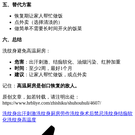
五、替代方案
恢复期让家人帮忙做饭
点外卖（选择清淡的）
做简单不需要长时间开火的饭菜
六、总结
洗纹身避免高温厨房：
危害
：出汗刺激、结痂软化、油烟污染、红肿加重
时间
：至少2周，最好1个月
建议
：让家人帮忙做饭，或点外卖
记住：
高温厨房是创口恢复的敌人。
原创文章，如若转载，请注明出处：
https://www.hrbliye.com/zhishiku/shuhouhuli/4607/
洗纹身出汗刺激
洗纹身厨房劳作
洗纹身术后禁忌
洗纹身结痂软
化
洗纹身高温度