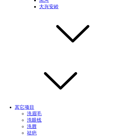
黑河
大兴安岭
其它项目
洗眉毛
洗眼线
洗唇
祛疤