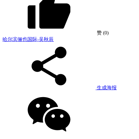
赞
(0)
哈尔滨俪也国际-吴秋辰
生成海报