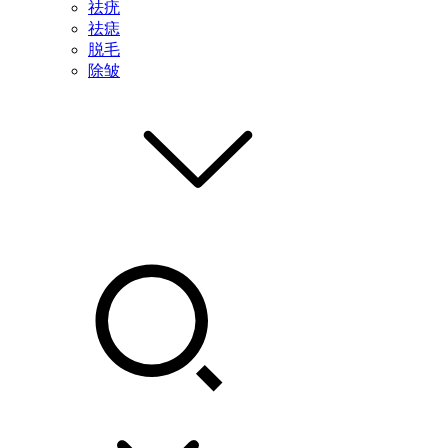
祛疣
祛痣
脱毛
除皱