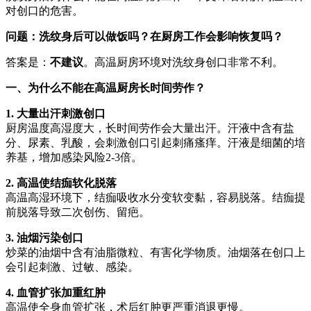
对创口的危害。
问题：洗纹身后可以做饭吗？在厨房工作会影响恢复吗？
答案是：
不建议
。高温厨房环境对洗纹身创口非常不利。
一、为什么不能在高温厨房长时间劳作？
1. 大量出汗刺激创口
厨房温度高湿度大，长时间劳作会大量出汗。汗液中含有盐
分、尿素、乳酸，会刺激创口引起刺痛瘙痒。汗液是细菌的培
养基，增加感染风险2-3倍。
2. 高温使结痂软化脱落
高温高湿环境下，结痂吸收水分变软变黏，容易脱落。结痂提
前脱落导致二次创伤、留疤。
3. 油烟污染创口
炒菜的油烟中含有油脂微粒、有害化学物质。油烟落在创口上
会引起刺激、过敏、感染。
4. 血管扩张加重红肿
高温使全身血管扩张，术后红肿更严重消退更慢。