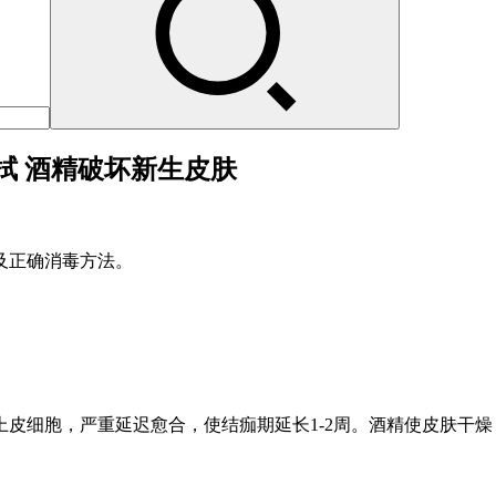
拭 酒精破坏新生皮肤
及正确消毒方法。
皮细胞，严重延迟愈合，使结痂期延长1-2周。酒精使皮肤干