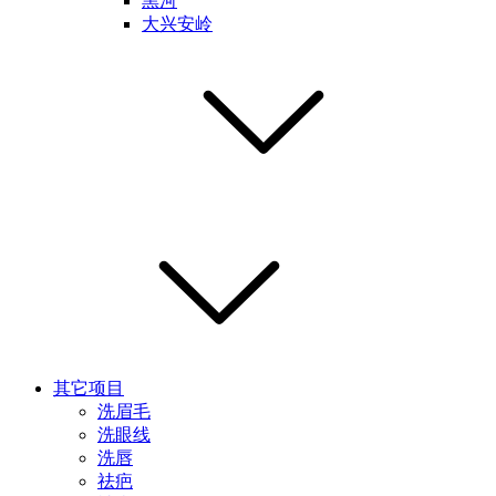
黑河
大兴安岭
其它项目
洗眉毛
洗眼线
洗唇
祛疤