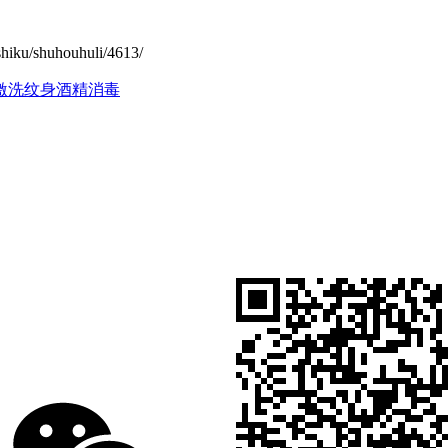
shuhouhuli/4613/
激
洗纹身酒精消毒