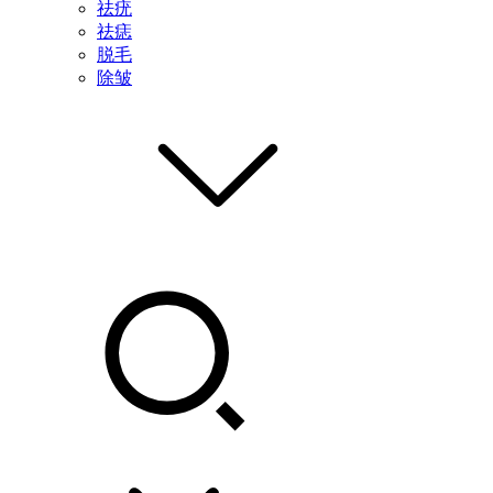
祛疣
祛痣
脱毛
除皱