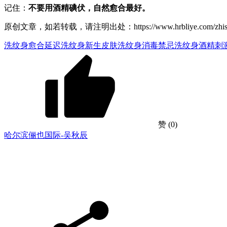
记住：
不要用酒精碘伏，自然愈合最好。
原创文章，如若转载，请注明出处：https://www.hrbliye.com/zhishiku/
洗纹身愈合延迟
洗纹身新生皮肤
洗纹身消毒禁忌
洗纹身酒精刺
赞
(0)
哈尔滨俪也国际-吴秋辰