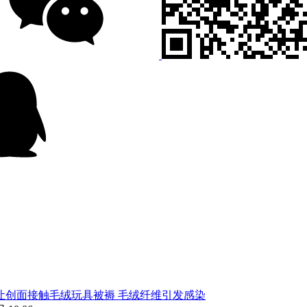
让创面接触毛绒玩具被褥 毛绒纤维引发感染