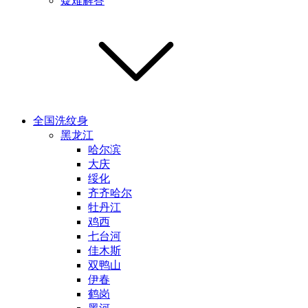
疑难解答
全国洗纹身
黑龙江
哈尔滨
大庆
绥化
齐齐哈尔
牡丹江
鸡西
七台河
佳木斯
双鸭山
伊春
鹤岗