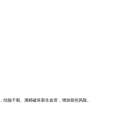
燥，结痂干裂。酒精破坏新生血管，增加留疤风险。