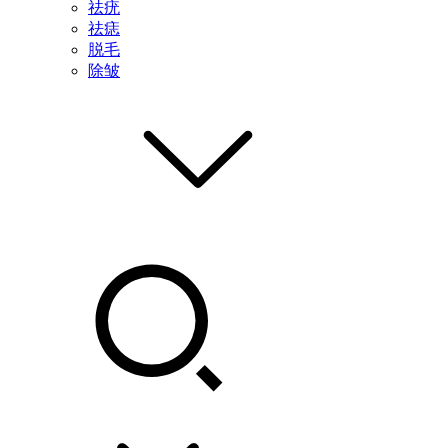
祛疣
祛痣
脱毛
除皱