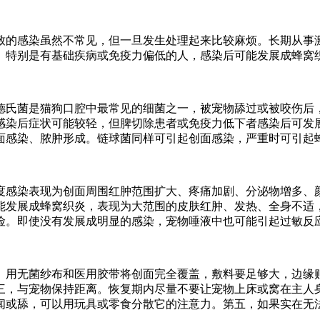
致的感染虽然不常见，但一旦发生处理起来比较麻烦。长期从事
。特别是有基础疾病或免疫力偏低的人，感染后可能发展成蜂窝
德氏菌是猫狗口腔中最常见的细菌之一，被宠物舔过或被咬伤后
感染后症状可能较轻，但脾切除患者或免疫力低下者感染后可发
面感染、脓肿形成。链球菌同样可引起创面感染，严重时可引起
度感染表现为创面周围红肿范围扩大、疼痛加剧、分泌物增多、
能发展成蜂窝织炎，表现为大范围的皮肤红肿、发热、全身不适
险。即使没有发展成明显的感染，宠物唾液中也可能引起过敏反
。用无菌纱布和医用胶带将创面完全覆盖，敷料要足够大，边缘
三，与宠物保持距离。恢复期内尽量不要让宠物上床或窝在主人
闻或舔，可以用玩具或零食分散它的注意力。第五，如果实在无