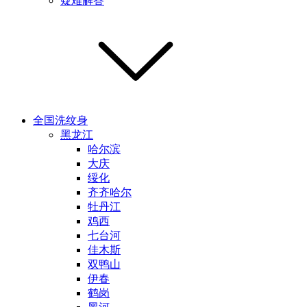
疑难解答
全国洗纹身
黑龙江
哈尔滨
大庆
绥化
齐齐哈尔
牡丹江
鸡西
七台河
佳木斯
双鸭山
伊春
鹤岗