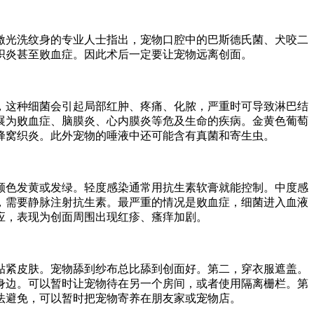
激光洗纹身的专业人士指出，宠物口腔中的巴斯德氏菌、犬咬二
织炎甚至败血症。因此术后一定要让宠物远离创面。
，这种细菌会引起局部红肿、疼痛、化脓，严重时可导致淋巴结
展为败血症、脑膜炎、心内膜炎等危及生命的疾病。金黄色葡萄
蜂窝织炎。此外宠物的唾液中还可能含有真菌和寄生虫。
颜色发黄或发绿。轻度感染通常用抗生素软膏就能控制。中度感
，需要静脉注射抗生素。最严重的情况是败血症，细菌进入血液
应，表现为创面周围出现红疹、瘙痒加剧。
贴紧皮肤。宠物舔到纱布总比舔到创面好。第二，穿衣服遮盖。
身边。可以暂时让宠物待在另一个房间，或者使用隔离栅栏。第
法避免，可以暂时把宠物寄养在朋友家或宠物店。