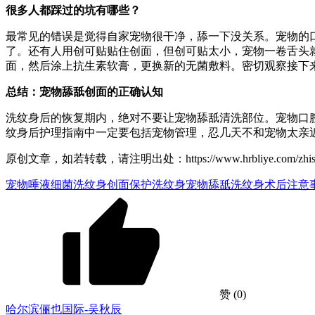
很多人都踩过的坑有哪些？
最常见的错误是觉得自家宠物很干净，舔一下没关系。宠物的
了。还有人用创可贴贴住创面，但创可贴太小，宠物一卷舌头
面，然后涂上抗生素软膏，更换新的无菌敷料。密切观察接下
总结：宠物舔舐创面的正确认知
洗纹身后的恢复期内，绝对不要让宠物舔舐清洗部位。宠物口
纹身后护理指南中一定要包括宠物管理，忍几天不和宠物太亲
原创文章，如若转载，请注明出处：https://www.hrbliye.com/zhishiku/
宠物唾液细菌
洗纹身创面保护
洗纹身宠物舔舐
洗纹身术后注意
赞
(0)
哈尔滨俪也国际-吴秋辰