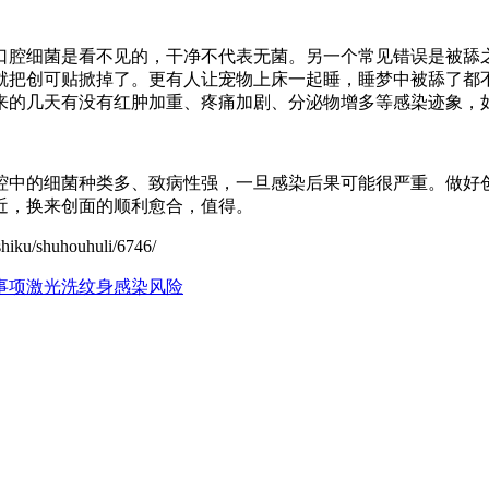
口腔细菌是看不见的，干净不代表无菌。另一个常见错误是被舔
就把创可贴掀掉了。更有人让宠物上床一起睡，睡梦中被舔了都
来的几天有没有红肿加重、疼痛加剧、分泌物增多等感染迹象，
腔中的细菌种类多、致病性强，一旦感染后果可能很严重。做好
近，换来创面的顺利愈合，值得。
shuhouhuli/6746/
事项
激光洗纹身感染风险