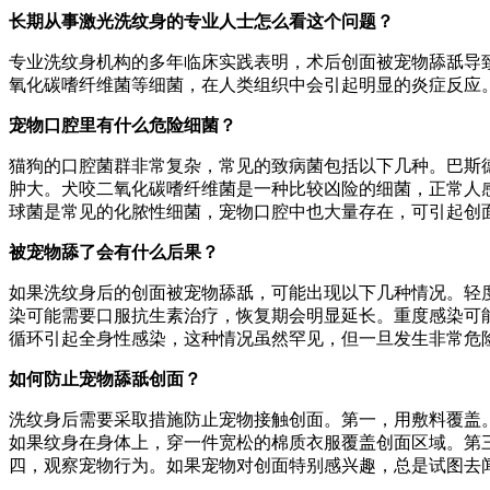
长期从事激光洗纹身的专业人士怎么看这个问题？
专业洗纹身机构的多年临床实践表明，术后创面被宠物舔舐导
氧化碳嗜纤维菌等细菌，在人类组织中会引起明显的炎症反应
宠物口腔里有什么危险细菌？
猫狗的口腔菌群非常复杂，常见的致病菌包括以下几种。巴斯
肿大。犬咬二氧化碳嗜纤维菌是一种比较凶险的细菌，正常人
球菌是常见的化脓性细菌，宠物口腔中也大量存在，可引起创
被宠物舔了会有什么后果？
如果洗纹身后的创面被宠物舔舐，可能出现以下几种情况。轻
染可能需要口服抗生素治疗，恢复期会明显延长。重度感染可
循环引起全身性感染，这种情况虽然罕见，但一旦发生非常危
如何防止宠物舔舐创面？
洗纹身后需要采取措施防止宠物接触创面。第一，用敷料覆盖
如果纹身在身体上，穿一件宽松的棉质衣服覆盖创面区域。第
四，观察宠物行为。如果宠物对创面特别感兴趣，总是试图去