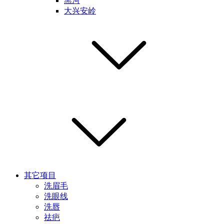
黑河
大兴安岭
其它项目
洗眉毛
洗眼线
洗唇
祛疤