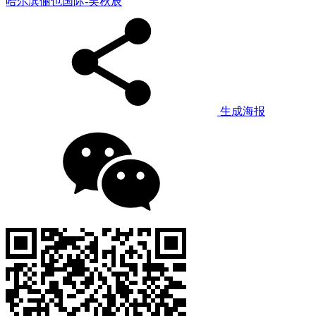
哈尔滨俪也国际-吴秋辰
生成海报