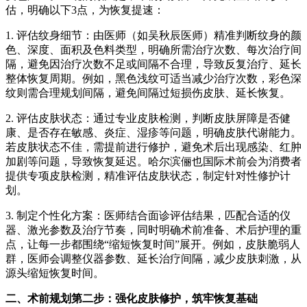
估，明确以下3点，为恢复提速：
1. 评估纹身细节：由医师（如吴秋辰医师）精准判断纹身的颜
色、深度、面积及色料类型，明确所需治疗次数、每次治疗间
隔，避免因治疗次数不足或间隔不合理，导致反复治疗、延长
整体恢复周期。例如，黑色浅纹可适当减少治疗次数，彩色深
纹则需合理规划间隔，避免间隔过短损伤皮肤、延长恢复。
2. 评估皮肤状态：通过专业皮肤检测，判断皮肤屏障是否健
康、是否存在敏感、炎症、湿疹等问题，明确皮肤代谢能力。
若皮肤状态不佳，需提前进行修护，避免术后出现感染、红肿
加剧等问题，导致恢复延迟。哈尔滨俪也国际术前会为消费者
提供专项皮肤检测，精准评估皮肤状态，制定针对性修护计
划。
3. 制定个性化方案：医师结合面诊评估结果，匹配合适的仪
器、激光参数及治疗节奏，同时明确术前准备、术后护理的重
点，让每一步都围绕“缩短恢复时间”展开。例如，皮肤脆弱人
群，医师会调整仪器参数、延长治疗间隔，减少皮肤刺激，从
源头缩短恢复时间。
二、术前规划第二步：强化皮肤修护，筑牢恢复基础