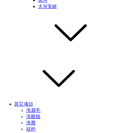
黑河
大兴安岭
其它项目
洗眉毛
洗眼线
洗唇
祛疤