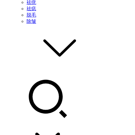
祛疣
祛痣
脱毛
除皱