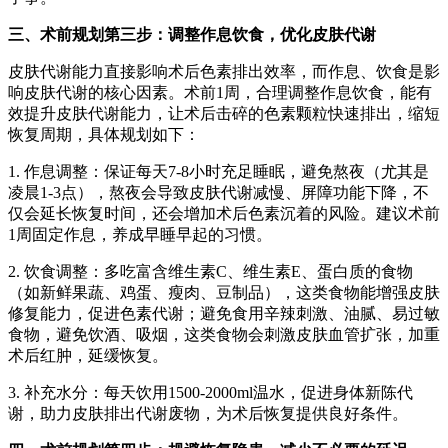
三、术前规划第三步：调整作息饮食，优化皮肤代谢
皮肤代谢能力直接影响术后色素排出效率，而作息、饮食是影
响皮肤代谢的核心因素。术前1周，合理调整作息饮食，能有
效提升皮肤代谢能力，让术后击碎的色素颗粒快速排出，缩短
恢复周期，具体规划如下：
1. 作息调整：保证每天7-8小时充足睡眠，避免熬夜（尤其是
凌晨1-3点），熬夜会导致皮肤代谢减慢、屏障功能下降，不
仅会延长恢复时间，还会增加术后色素沉着的风险。建议术前
1周固定作息，养成早睡早起的习惯。
2. 饮食调整：多吃富含维生素C、维生素E、蛋白质的食物
（如新鲜果蔬、鸡蛋、瘦肉、豆制品），这类食物能增强皮肤
修复能力，促进色素代谢；避免食用辛辣刺激、油腻、易过敏
食物，避免饮酒、吸烟，这类食物会刺激皮肤血管扩张，加重
术后红肿，延缓恢复。
3. 补充水分：每天饮用1500-2000ml温水，促进身体新陈代
谢，助力皮肤排出代谢废物，为术后恢复提供良好条件。