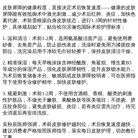
皮肤屏障的健康程度，直接决定术后恢复速度——健康的皮肤
屏障能有效抵御术中激光刺激，减少术后红肿、炎症，加快色
素代谢。术前需根据自身皮肤状态，进行1-3周的针对性修
护，具体规划如下，贴合哈尔滨俪也国际术前护理标准：
1. 温和清洁：术前1-2周，选用氨基酸洁面产品，避免使用磨
砂膏、去角质产品，防止损伤表皮；洗澡时避免用力揉搓纹身
部位，洗完澡后用干净软毛巾轻轻擦干，保持皮肤清洁干燥。
2. 精准保湿：每天早晚涂抹含神经酰胺、角鲨烷、维生素B5
等成分的保湿产品，强化皮肤屏障韧性，提升皮肤锁水能力，
为术后恢复储备水分。敏感肌或皮肤屏障较弱者，可在医师指
导下使用专业修护精华，加快皮肤修护。
3. 规避刺激：术前1-2周，不使用含酒精、香精、酸类的刺激
性护肤品，不做光子嫩肤、果酸焕肤等医美项目；不抓挠、挤
压纹身部位，避免皮肤破损、炎症，若有炎症需先治疗，待完
全消退后再安排洗纹。
吴秋辰医师强调，术前皮肤修护越到位，术后恢复速度越快，
建议消费者严格按照医师指导，落实每日皮肤护理，切勿敷衍
了事。