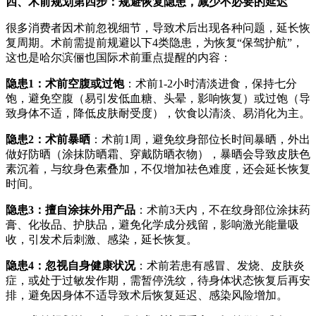
四、术前规划第四步：规避恢复隐患，减少不必要的延迟
很多消费者因术前忽视细节，导致术后出现各种问题，延长恢
复周期。术前需提前规避以下4类隐患，为恢复“保驾护航”，
这也是哈尔滨俪也国际术前重点提醒的内容：
隐患1：术前空腹或过饱
：术前1-2小时清淡进食，保持七分
饱，避免空腹（易引发低血糖、头晕，影响恢复）或过饱（导
致身体不适，降低皮肤耐受度），饮食以清淡、易消化为主。
隐患2：术前暴晒
：术前1周，避免纹身部位长时间暴晒，外出
做好防晒（涂抹防晒霜、穿戴防晒衣物），暴晒会导致皮肤色
素沉着，与纹身色素叠加，不仅增加祛色难度，还会延长恢复
时间。
隐患3：擅自涂抹外用产品
：术前3天内，不在纹身部位涂抹药
膏、化妆品、护肤品，避免化学成分残留，影响激光能量吸
收，引发术后刺激、感染，延长恢复。
隐患4：忽视自身健康状况
：术前若患有感冒、发烧、皮肤炎
症，或处于过敏发作期，需暂停洗纹，待身体状态恢复后再安
排，避免因身体不适导致术后恢复延迟、感染风险增加。