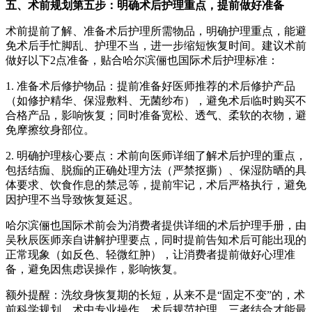
五、术前规划第五步：明确术后护理重点，提前做好准备
术前提前了解、准备术后护理所需物品，明确护理重点，能避
免术后手忙脚乱、护理不当，进一步缩短恢复时间。建议术前
做好以下2点准备，贴合哈尔滨俪也国际术后护理标准：
1. 准备术后修护物品：提前准备好医师推荐的术后修护产品
（如修护精华、保湿敷料、无菌纱布），避免术后临时购买不
合格产品，影响恢复；同时准备宽松、透气、柔软的衣物，避
免摩擦纹身部位。
2. 明确护理核心要点：术前向医师详细了解术后护理的重点，
包括结痂、脱痂的正确处理方法（严禁抠撕）、保湿防晒的具
体要求、饮食作息的禁忌等，提前牢记，术后严格执行，避免
因护理不当导致恢复延迟。
哈尔滨俪也国际术前会为消费者提供详细的术后护理手册，由
吴秋辰医师亲自讲解护理要点，同时提前告知术后可能出现的
正常现象（如反色、轻微红肿），让消费者提前做好心理准
备，避免因焦虑误操作，影响恢复。
额外提醒：洗纹身恢复期的长短，从来不是“固定不变”的，术
前科学规划、术中专业操作、术后规范护理，三者结合才能最