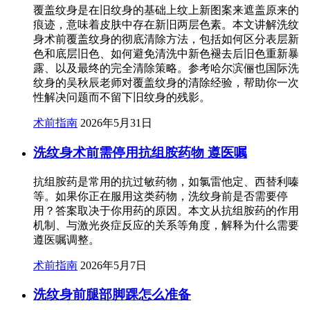
覆盖纹身是在旧纹身的基础上纹上新图案来遮盖原来的
痕迹，意味着皮肤中存在新旧两层色素。本文讲解洗纹
身术前覆盖纹身的彻底清除方法，包括如何区分表层新
色和底层旧色、如何避免清洗中新色褪去后旧色重新暴
露、以及最终的完全清除策略。参考哈尔滨俪也国际洗
纹身的吴秋辰老师对覆盖纹身的清除经验，帮助你一次
性解决问题而不留下旧纹身的残影。
术前指南
2026年5月31日
洗纹身术前需停用抗组胺药物 遵医嘱
抗组胺药是常用的抗过敏药物，如氯雷他定、西替利嗪
等。如果你正在服用这类药物，洗纹身前是否需要停
用？答案取决于你用药的原因。本文从抗组胺药的作用
机制、与激光炎症反应的关系等角度，解释为什么需要
遵医嘱调整。
术前指南
2026年5月7日
洗纹身前腿部脚踝怎么准备