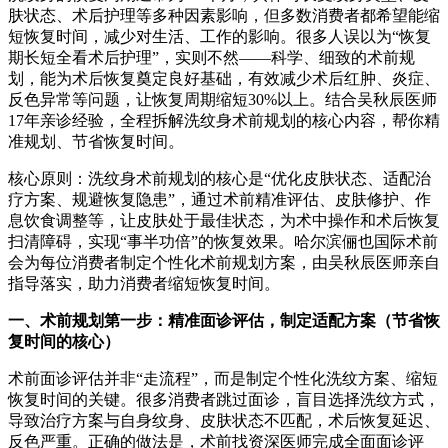
肤状态、术后护理等多种因素影响，但多数消费者都希望能缩
短恢复时间，减少对生活、工作的影响。很多人误以为“恢复
期长短全看术后护理”，实则不然——科学、细致的术前规
划，能为术后恢复奠定良好基础，有效减少术后红肿、炎症、
反色异常等问题，让恢复周期缩短30%以上。结合吴秋辰医师
17年亲诊经验，全程拆解洗纹身术前规划的核心内容，帮你精
准规划、节省恢复时间。
核心原则：洗纹身术前规划的核心是“优化皮肤状态、适配治
疗方案、规避恢复隐患”，通过术前精准评估、皮肤修护、作
息饮食调整等，让皮肤处于最佳状态，为术中操作和术后恢复
扫清障碍，实现“事半功倍”的恢复效果。哈尔滨俪也国际术前
会为每位消费者制定个性化术前规划方案，由吴秋辰医师亲自
指导落实，助力消费者缩短恢复时间。
一、术前规划第一步：精准面诊评估，制定适配方案（节省恢
复时间的核心）
术前面诊评估并非“走流程”，而是制定个性化洗纹方案、缩短
恢复时间的关键。很多消费者跳过面诊，盲目选择洗纹方式，
导致治疗方案与自身纹身、皮肤状态不匹配，术后恢复延迟、
反色严重。正确的做法是，术前找资深医师完成全面面诊评