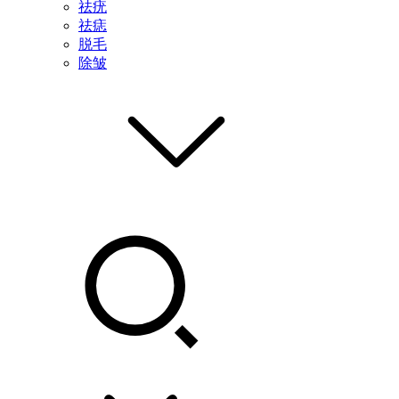
祛疣
祛痣
脱毛
除皱