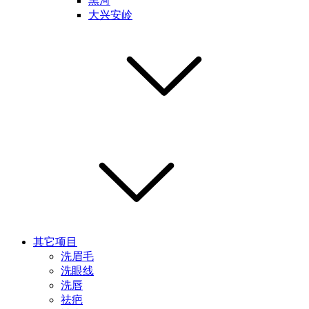
黑河
大兴安岭
其它项目
洗眉毛
洗眼线
洗唇
祛疤