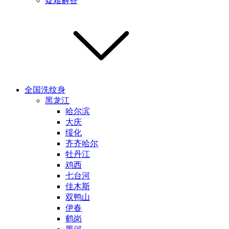
疑难解答
全国洗纹身
黑龙江
哈尔滨
大庆
绥化
齐齐哈尔
牡丹江
鸡西
七台河
佳木斯
双鸭山
伊春
鹤岗