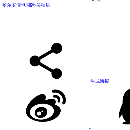
哈尔滨俪也国际-吴秋辰
生成海报