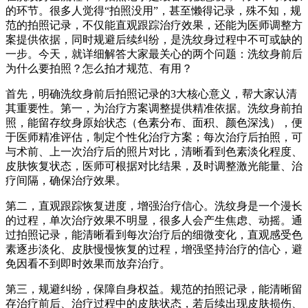
的环节。很多人觉得“拍照没用”，甚至懒得记录，殊不知，规
范的拍照记录，不仅能直观跟踪治疗效果，还能为医师调整方
案提供依据，同时规避后续纠纷，是洗纹身过程中不可或缺的
一步。今天，就详细解答大家最关心的两个问题：洗纹身前后
为什么要拍照？怎么拍才规范、有用？
首先，明确洗纹身前后拍照记录的3大核心意义，帮大家认清
其重要性。第一，为治疗方案调整提供精准依据。洗纹身前拍
照，能留存纹身原始状态（色素分布、面积、颜色深浅），便
于医师精准评估，制定个性化治疗方案；每次治疗后拍照，可
与术前、上一次治疗后的照片对比，清晰看到色素淡化程度、
皮肤恢复状态，医师可根据对比结果，及时调整激光能量、治
疗间隔，确保治疗效果。
第二，直观跟踪恢复进度，增强治疗信心。洗纹身是一个漫长
的过程，单次治疗效果不明显，很多人会产生焦虑、动摇。通
过拍照记录，能清晰看到每次治疗后的细微变化，直观感受色
素逐步淡化、皮肤慢慢恢复的过程，增强坚持治疗的信心，避
免因看不到即时效果而放弃治疗。
第三，规避纠纷，保障自身权益。规范的拍照记录，能清晰留
存治疗前后、治疗过程中的皮肤状态，若后续出现皮肤损伤、