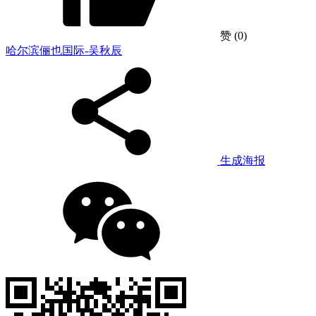
赞
(0)
哈尔滨俪也国际-吴秋辰
生成海报