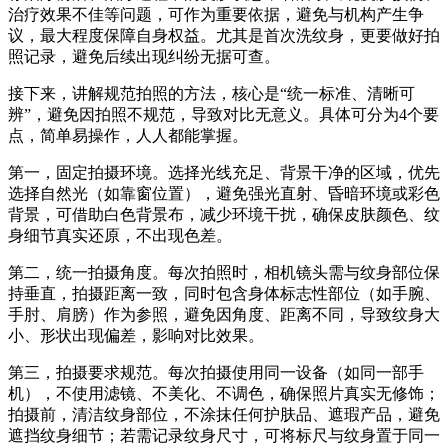
治疗效果不佳等问题，可作为重要依据，避免与机构产生争
议，最大程度保障自身权益。尤其是首次洗纹身，更要做好拍
照记录，避免后续出现纠纷无据可查。
接下来，讲解规范拍照的方法，核心是“统一标准、清晰可
辨”，避免因拍照不规范，导致对比无意义。具体可分为4个要
点，简单易操作，人人都能掌握。
第一，固定拍摄环境。选择光线充足、背景干净的区域，优先
选择自然光（如靠窗位置），避免强光直射、昏暗环境或彩色
背景，可借助白色背景布，减少环境干扰，确保皮肤颜色、纹
身细节真实还原，不出现色差。
第二，统一拍摄角度。每次拍照时，相机镜头需与纹身部位保
持垂直，拍摄距离一致，同时包含身体标志性部位（如手腕、
手肘、肩膀）作为参照，避免因角度、距离不同，导致纹身大
小、形状出现偏差，影响对比效果。
第三，拍摄要求规范。每次拍摄使用同一设备（如同一部手
机），不使用滤镜、不美化、不调色，确保照片真实无修饰；
拍摄前，清洁纹身部位，不涂抹任何护肤品、遮瑕产品，避免
遮挡纹身细节；若需记录纹身尺寸，可将标尺与纹身置于同一