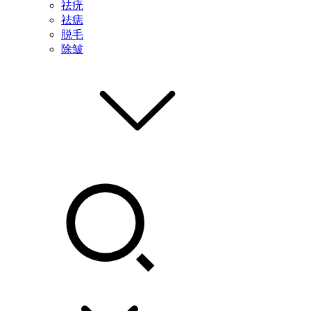
祛疣
祛痣
脱毛
除皱