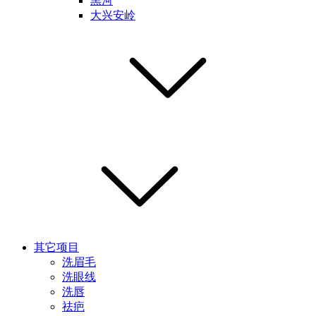
黑河
大兴安岭
其它项目
洗眉毛
洗眼线
洗唇
祛疤