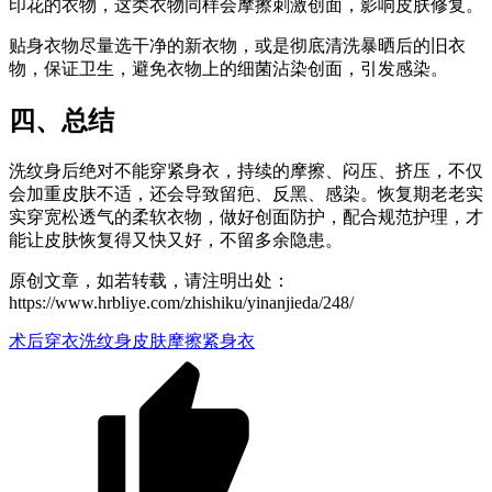
印花的衣物，这类衣物同样会摩擦刺激创面，影响皮肤修复。
贴身衣物尽量选干净的新衣物，或是彻底清洗暴晒后的旧衣
物，保证卫生，避免衣物上的细菌沾染创面，引发感染。
四、总结
洗纹身后绝对不能穿紧身衣，持续的摩擦、闷压、挤压，不仅
会加重皮肤不适，还会导致留疤、反黑、感染。恢复期老老实
实穿宽松透气的柔软衣物，做好创面防护，配合规范护理，才
能让皮肤恢复得又快又好，不留多余隐患。
原创文章，如若转载，请注明出处：
https://www.hrbliye.com/zhishiku/yinanjieda/248/
术后穿衣
洗纹身
皮肤摩擦
紧身衣