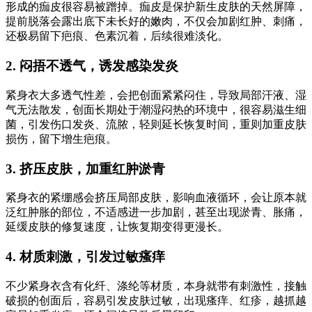
形成的痂皮很容易被蹭掉。痂皮是保护新生皮肤的天然屏障，
提前脱落会露出底下未长好的嫩肉，不仅会加剧红肿、刺痛，
还极易留下疤痕、色素沉着，后续很难淡化。
2. 闷捂不透气，诱发感染发炎
紧身衣大多透气性差，会把创面紧紧闷住，导致局部汗液、湿
气无法散发，创面长期处于潮湿闷热的环境中，很容易滋生细
菌，引发伤口发炎、流脓，轻则延长恢复时间，重则加重皮肤
损伤，留下增生疤痕。
3. 挤压皮肤，加重红肿淤青
紧身衣的紧绷感会挤压局部皮肤，影响血液循环，会让原本就
泛红肿胀的部位，不适感进一步加剧，甚至出现淤青、胀痛，
延缓皮肤的修复速度，让恢复期变得更漫长。
4. 材质刺激，引发过敏瘙痒
不少紧身衣含有化纤、涤纶等材质，本身就带有刺激性，接触
破损的创面后，容易引发皮肤过敏，出现瘙痒、红疹，越抓越