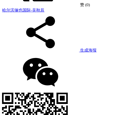
赞
(0)
哈尔滨俪也国际-吴秋辰
生成海报