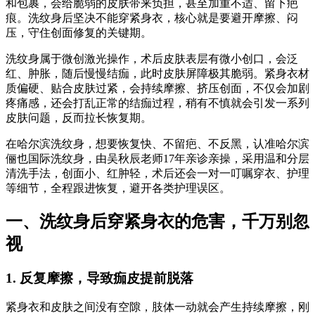
和包裹，会给脆弱的皮肤带来负担，甚至加重不适、留下疤
痕。洗纹身后坚决不能穿紧身衣，核心就是要避开摩擦、闷
压，守住创面修复的关键期。
洗纹身属于微创激光操作，术后皮肤表层有微小创口，会泛
红、肿胀，随后慢慢结痂，此时皮肤屏障极其脆弱。紧身衣材
质偏硬、贴合皮肤过紧，会持续摩擦、挤压创面，不仅会加剧
疼痛感，还会打乱正常的结痂过程，稍有不慎就会引发一系列
皮肤问题，反而拉长恢复期。
在哈尔滨洗纹身，想要恢复快、不留疤、不反黑，认准哈尔滨
俪也国际洗纹身，由吴秋辰老师17年亲诊亲操，采用温和分层
清洗手法，创面小、红肿轻，术后还会一对一叮嘱穿衣、护理
等细节，全程跟进恢复，避开各类护理误区。
一、洗纹身后穿紧身衣的危害，千万别忽
视
1. 反复摩擦，导致痂皮提前脱落
紧身衣和皮肤之间没有空隙，肢体一动就会产生持续摩擦，刚