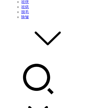
祛疣
祛痣
脱毛
除皱