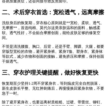
容易加重炎症，还会间接导致反黑留印。
二、术后穿衣首选：宽松透气，远离摩擦
洗纹身后的恢复期，穿衣核心原则就是**宽松、柔软、透气、
无摩擦**，首选纯棉、莫代尔这类亲肤温和的面料，触感柔
软、透气性好，不会贴合摩擦创面，能给皮肤足够的修复空
间。
不管是清洗腰腹、胸口、后背，还是手臂、脚踝、大腿，都要
穿版型宽松的衣物，避开紧身裤、紧身T恤、塑身衣、紧身袜
等款式，减少衣物和创面的接触，避免挤压和摩擦，保持创面
干燥透气。
三、穿衣护理关键提醒，做好恢复更快
恢复期至少坚持1-2周不穿紧身衣，等到痂皮完全自然脱落，
新生皮肤长平整、无红肿刺痛后，再慢慢换回紧身衣物，不要
急于一时。
除了避开紧身衣，也要远离材质粗糙、过硬、带蕾丝、铆钉、