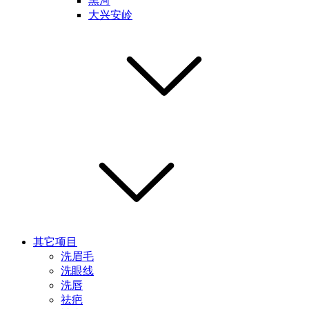
黑河
大兴安岭
其它项目
洗眉毛
洗眼线
洗唇
祛疤