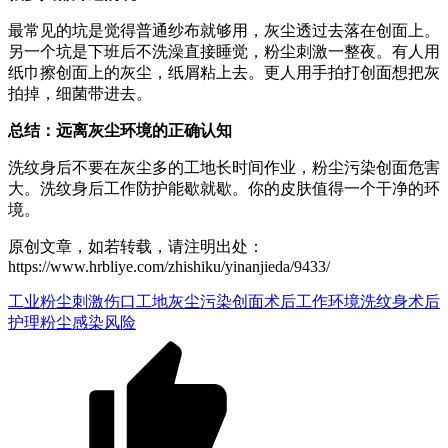
最常见的坑是觉得普通纱布就够用，灰尘透过去落在创面上。
另一个坑是下班后不洗澡直接睡觉，粉尘刺激一整夜。有人用
纸巾擦创面上的灰尘，纸屑粘上去。更人用手拍打创面想把灰
拍掉，细菌带进去。
总结：远离灰尘环境的正确认知
洗纹身后不要在灰尘多的工地长时间作业，粉尘污染创面危害
大。洗纹身后工作防护能歇就歇。你的皮肤值得一个干净的环
境。
原创文章，如若转载，请注明出处：
https://www.hrbliye.com/zhishiku/yinanjieda/9433/
工业粉尘刺激伤口
工地灰尘污染创面
术后工作环境
洗纹身术后
护理
粉尘感染风险