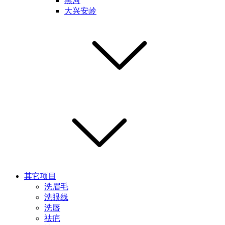
黑河
大兴安岭
其它项目
洗眉毛
洗眼线
洗唇
祛疤