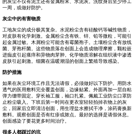
的灰尘不仅有泥土还有金属粉末、水泥灰。洗纹身后至少停工
一周，或做好防护。
灰尘中的有害物质
工地灰尘的成分极其复杂。水泥粉尘含有硅酸钙等碱性物质，
对皮肤有化学刺激。金属粉尘含有铁、锌、铅等微粒，可能引
起金属过敏。木屑粉尘可能含有霉菌孢子。土壤粉尘含有放线
菌、芽孢杆菌。这些物质落在创面上会造成物理摩擦，颗粒嵌
进痂皮引起瘙痒和异物肉芽肿。化学物质溶解在组织液中渗透
皮肤引起刺激。细菌在温暖潮湿的创面上繁殖导致感染。
防护措施
如果在灰尘环境工作且无法请假，必须做好以下防护。用防水
透气的医用敷料完全覆盖创面，边缘贴紧。外面再加一层自粘
弹力绷带固定。穿长袖工服，袖口扎紧。佩戴工业防尘口罩防
止粉尘吸入。下班后第一时间在更衣室轻轻拍掉衣物上的灰
尘，回家后立即清洁创面，用生理盐水擦拭干净，涂药膏换新
敷料。观察创面是否有红疹或脓点。最好的选择是请假休息。
创面感染了要花更多时间治疗。
很多人都踩过的坑