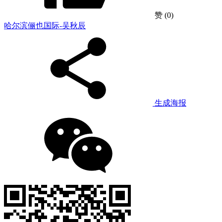
赞
(0)
哈尔滨俪也国际-吴秋辰
生成海报