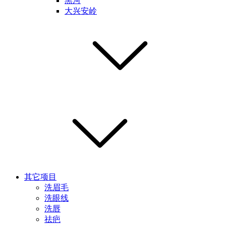
黑河
大兴安岭
其它项目
洗眉毛
洗眼线
洗唇
祛疤