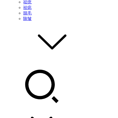
祛疣
祛痣
脱毛
除皱