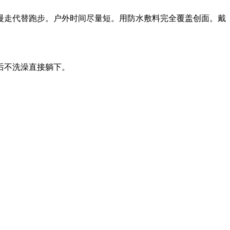
慢走代替跑步。户外时间尽量短。用防水敷料完全覆盖创面。戴
后不洗澡直接躺下。