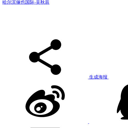
哈尔滨俪也国际-吴秋辰
生成海报