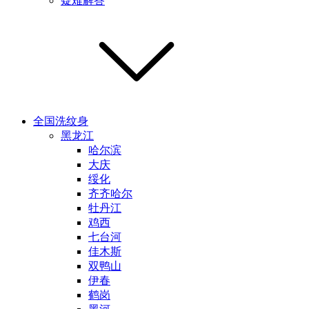
疑难解答
全国洗纹身
黑龙江
哈尔滨
大庆
绥化
齐齐哈尔
牡丹江
鸡西
七台河
佳木斯
双鸭山
伊春
鹤岗