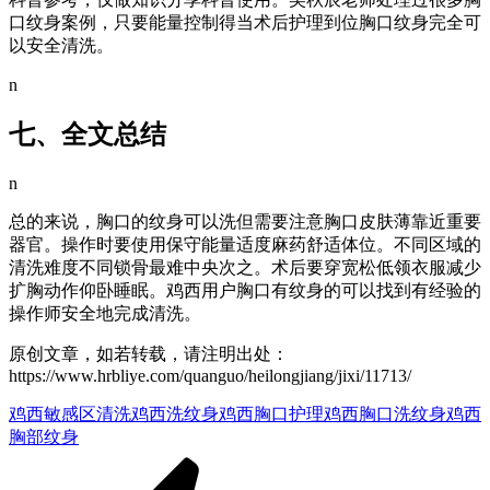
口纹身案例，只要能量控制得当术后护理到位胸口纹身完全可
以安全清洗。
n
七、全文总结
n
总的来说，胸口的纹身可以洗但需要注意胸口皮肤薄靠近重要
器官。操作时要使用保守能量适度麻药舒适体位。不同区域的
清洗难度不同锁骨最难中央次之。术后要穿宽松低领衣服减少
扩胸动作仰卧睡眠。鸡西用户胸口有纹身的可以找到有经验的
操作师安全地完成清洗。
原创文章，如若转载，请注明出处：
https://www.hrbliye.com/quanguo/heilongjiang/jixi/11713/
鸡西敏感区清洗
鸡西洗纹身
鸡西胸口护理
鸡西胸口洗纹身
鸡西
胸部纹身