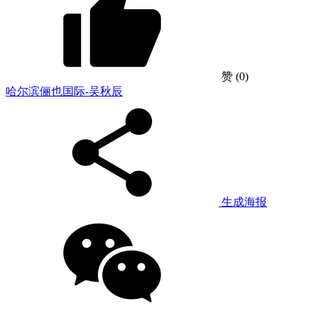
赞
(0)
哈尔滨俪也国际-吴秋辰
生成海报