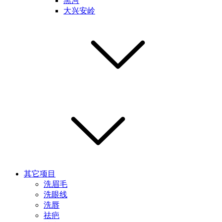
黑河
大兴安岭
其它项目
洗眉毛
洗眼线
洗唇
祛疤