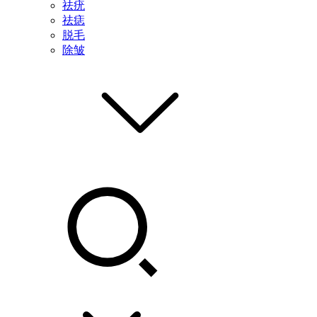
祛疣
祛痣
脱毛
除皱