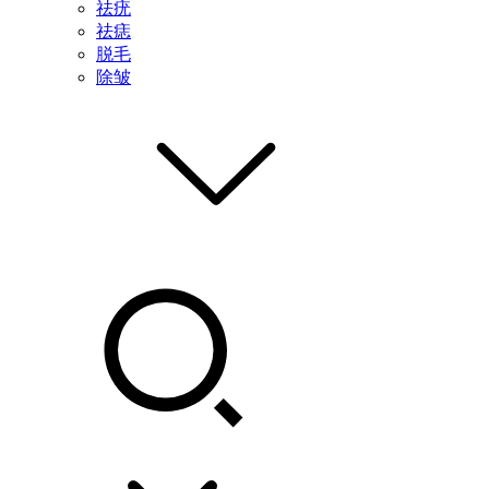
祛疣
祛痣
脱毛
除皱