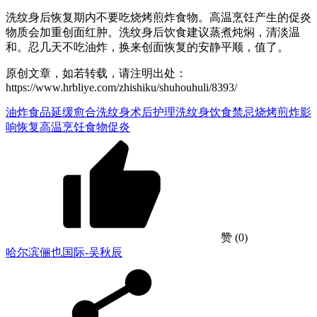
洗纹身后恢复期内不要吃烧烤煎炸食物。高温烹饪产生的促炎
物质会加重创面红肿。洗纹身后饮食建议蒸煮炖焖，清淡温
和。忍几天不吃油炸，换来创面恢复的安静平顺，值了。
原创文章，如若转载，请注明出处：
https://www.hrbliye.com/zhishiku/shuhouhuli/8393/
油炸食品延缓愈合
洗纹身术后护理
洗纹身饮食禁忌
烧烤煎炸影
响恢复
高温烹饪食物促炎
赞
(0)
哈尔滨俪也国际-吴秋辰