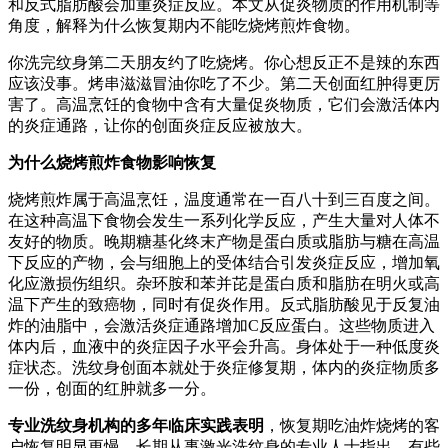
和反式脂肪酸会加重炎症反应。本文从促炎物质的作用机制等
角度，解释为什么恢复期内不能吃烧烤煎炸食物。
你洗完纹身第二天朋友约了吃烧烤。你心想反正不是辣的东西
应该没事。烤串滋滋冒油你吃了不少。第二天创面红肿得更厉
害了。高温烹饪的食物中含有大量促炎物质，它们会激活体内
的炎症通路，让你的创面炎症反应被放大。
为什么烧烤煎炸食物影响恢复
烧烤煎炸属于高温烹饪，温度通常在一百八十到三百度之间。
在这种高温下食物会发生一系列化学反应，产生大量对人体不
友好的物质。晚期糖基化终末产物是蛋白质或脂肪与糖在高温
下反应的产物，会与细胞上的受体结合引发炎症反应，增加氧
化应激损伤组织。杂环胺和苯并芘是蛋白质和脂肪在明火或高
温下产生的致癌物，同时有促炎作用。反式脂肪酸见于反复油
炸的油脂中，会激活炎症通路增加C反应蛋白。这些物质进入
体内后，血液中的炎症因子水平会升高。身体处于一种低度炎
症状态。洗纹身创面本就处于炎症修复期，体内的炎症物质多
一份，创面的红肿就多一分。
专业洗纹身机构的多年临床实践表明
，恢复期吃油炸烧烤的客
户恢复明显更慢。长期从事激光洗纹身的专业人士指出，有些