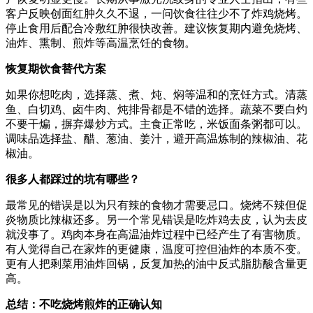
客户反映创面红肿久久不退，一问饮食往往少不了炸鸡烧烤。
停止食用后配合冷敷红肿很快改善。建议恢复期内避免烧烤、
油炸、熏制、煎炸等高温烹饪的食物。
恢复期饮食替代方案
如果你想吃肉，选择蒸、煮、炖、焖等温和的烹饪方式。清蒸
鱼、白切鸡、卤牛肉、炖排骨都是不错的选择。蔬菜不要白灼
不要干煸，摒弃爆炒方式。主食正常吃，米饭面条粥都可以。
调味品选择盐、醋、葱油、姜汁，避开高温炼制的辣椒油、花
椒油。
很多人都踩过的坑有哪些？
最常见的错误是以为只有辣的食物才需要忌口。烧烤不辣但促
炎物质比辣椒还多。另一个常见错误是吃炸鸡去皮，认为去皮
就没事了。鸡肉本身在高温油炸过程中已经产生了有害物质。
有人觉得自己在家炸的更健康，温度可控但油炸的本质不变。
更有人把剩菜用油炸回锅，反复加热的油中反式脂肪酸含量更
高。
总结：不吃烧烤煎炸的正确认知