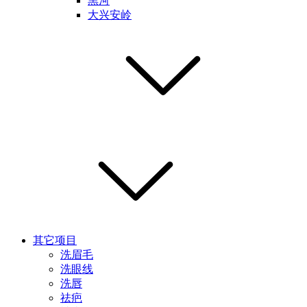
黑河
大兴安岭
其它项目
洗眉毛
洗眼线
洗唇
祛疤