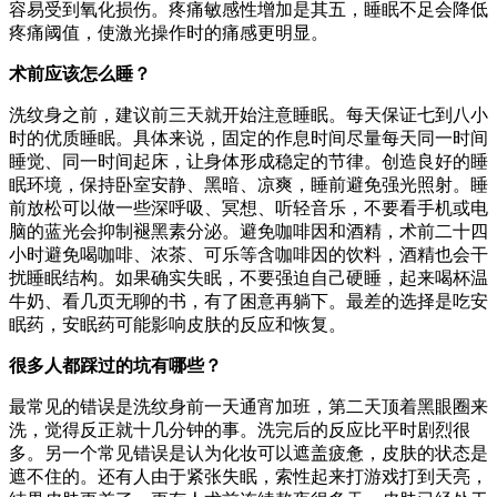
容易受到氧化损伤。疼痛敏感性增加是其五，睡眠不足会降低
疼痛阈值，使激光操作时的痛感更明显。
术前应该怎么睡？
洗纹身之前，建议前三天就开始注意睡眠。每天保证七到八小
时的优质睡眠。具体来说，固定的作息时间尽量每天同一时间
睡觉、同一时间起床，让身体形成稳定的节律。创造良好的睡
眠环境，保持卧室安静、黑暗、凉爽，睡前避免强光照射。睡
前放松可以做一些深呼吸、冥想、听轻音乐，不要看手机或电
脑的蓝光会抑制褪黑素分泌。避免咖啡因和酒精，术前二十四
小时避免喝咖啡、浓茶、可乐等含咖啡因的饮料，酒精也会干
扰睡眠结构。如果确实失眠，不要强迫自己硬睡，起来喝杯温
牛奶、看几页无聊的书，有了困意再躺下。最差的选择是吃安
眠药，安眠药可能影响皮肤的反应和恢复。
很多人都踩过的坑有哪些？
最常见的错误是洗纹身前一天通宵加班，第二天顶着黑眼圈来
洗，觉得反正就十几分钟的事。洗完后的反应比平时剧烈很
多。另一个常见错误是认为化妆可以遮盖疲惫，皮肤的状态是
遮不住的。还有人由于紧张失眠，索性起来打游戏打到天亮，