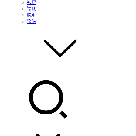
祛疣
祛痣
脱毛
除皱