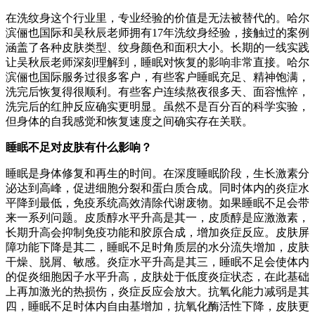
在洗纹身这个行业里，专业经验的价值是无法被替代的。哈尔
滨俪也国际和吴秋辰老师拥有17年洗纹身经验，接触过的案例
涵盖了各种皮肤类型、纹身颜色和面积大小。长期的一线实践
让吴秋辰老师深刻理解到，睡眠对恢复的影响非常直接。哈尔
滨俪也国际服务过很多客户，有些客户睡眠充足、精神饱满，
洗完后恢复得很顺利。有些客户连续熬夜很多天、面容憔悴，
洗完后的红肿反应确实更明显。虽然不是百分百的科学实验，
但身体的自我感觉和恢复速度之间确实存在关联。
睡眠不足对皮肤有什么影响？
睡眠是身体修复和再生的时间。在深度睡眠阶段，生长激素分
泌达到高峰，促进细胞分裂和蛋白质合成。同时体内的炎症水
平降到最低，免疫系统高效清除代谢废物。如果睡眠不足会带
来一系列问题。皮质醇水平升高是其一，皮质醇是应激激素，
长期升高会抑制免疫功能和胶原合成，增加炎症反应。皮肤屏
障功能下降是其二，睡眠不足时角质层的水分流失增加，皮肤
干燥、脱屑、敏感。炎症水平升高是其三，睡眠不足会使体内
的促炎细胞因子水平升高，皮肤处于低度炎症状态，在此基础
上再加激光的热损伤，炎症反应会放大。抗氧化能力减弱是其
四，睡眠不足时体内自由基增加，抗氧化酶活性下降，皮肤更