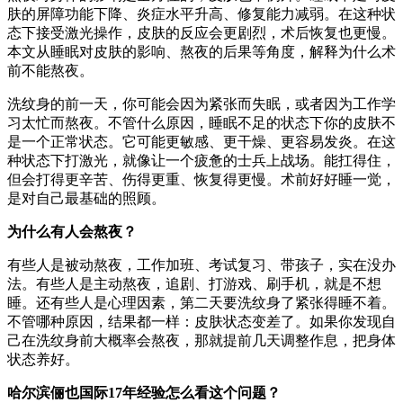
肤的屏障功能下降、炎症水平升高、修复能力减弱。在这种状
态下接受激光操作，皮肤的反应会更剧烈，术后恢复也更慢。
本文从睡眠对皮肤的影响、熬夜的后果等角度，解释为什么术
前不能熬夜。
洗纹身的前一天，你可能会因为紧张而失眠，或者因为工作学
习太忙而熬夜。不管什么原因，睡眠不足的状态下你的皮肤不
是一个正常状态。它可能更敏感、更干燥、更容易发炎。在这
种状态下打激光，就像让一个疲惫的士兵上战场。能扛得住，
但会打得更辛苦、伤得更重、恢复得更慢。术前好好睡一觉，
是对自己最基础的照顾。
为什么有人会熬夜？
有些人是被动熬夜，工作加班、考试复习、带孩子，实在没办
法。有些人是主动熬夜，追剧、打游戏、刷手机，就是不想
睡。还有些人是心理因素，第二天要洗纹身了紧张得睡不着。
不管哪种原因，结果都一样：皮肤状态变差了。如果你发现自
己在洗纹身前大概率会熬夜，那就提前几天调整作息，把身体
状态养好。
哈尔滨俪也国际17年经验怎么看这个问题？