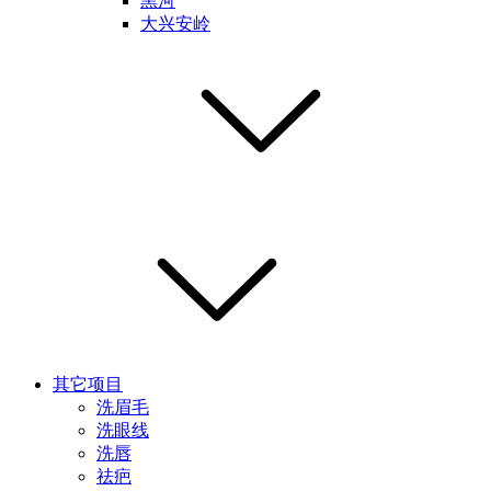
黑河
大兴安岭
其它项目
洗眉毛
洗眼线
洗唇
祛疤