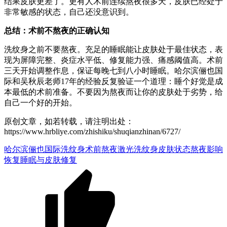
结果皮肤更差了。更有人术前连续熬夜很多天，皮肤已经处于
非常敏感的状态，自己还没意识到。
总结：术前不熬夜的正确认知
洗纹身之前不要熬夜。充足的睡眠能让皮肤处于最佳状态，表
现为屏障完整、炎症水平低、修复能力强、痛感阈值高。术前
三天开始调整作息，保证每晚七到八小时睡眠。哈尔滨俪也国
际和吴秋辰老师17年的经验反复验证一个道理：睡个好觉是成
本最低的术前准备。不要因为熬夜而让你的皮肤处于劣势，给
自己一个好的开始。
原创文章，如若转载，请注明出处：
https://www.hrbliye.com/zhishiku/shuqianzhinan/6727/
哈尔滨俪也国际
洗纹身术前熬夜
激光洗纹身皮肤状态
熬夜影响
恢复
睡眠与皮肤修复