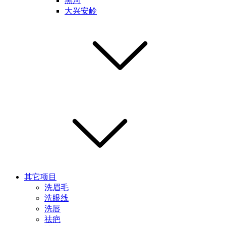
黑河
大兴安岭
其它项目
洗眉毛
洗眼线
洗唇
祛疤