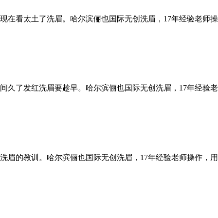
现在看太土了洗眉。哈尔滨俪也国际无创洗眉，17年经验老师
间久了发红洗眉要趁早。哈尔滨俪也国际无创洗眉，17年经验
洗眉的教训。哈尔滨俪也国际无创洗眉，17年经验老师操作，