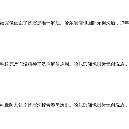
纹完像画歪了洗眉是唯一解法。哈尔滨俪也国际无创洗眉，17
毛纹完反而没精神了洗眉解放眉周。哈尔滨俪也国际无创洗眉，
毛像阿凡达？洗眉洗掉青春黑历史。哈尔滨俪也国际无创洗眉，