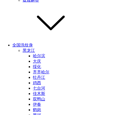
疑难解答
全国洗纹身
黑龙江
哈尔滨
大庆
绥化
齐齐哈尔
牡丹江
鸡西
七台河
佳木斯
双鸭山
伊春
鹤岗