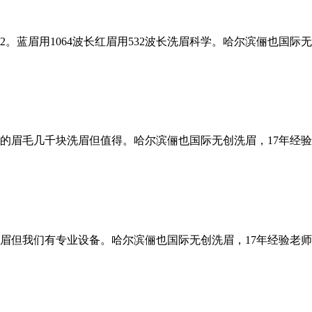
32。蓝眉用1064波长红眉用532波长洗眉科学。哈尔滨俪也国
的眉毛几千块洗眉但值得。哈尔滨俪也国际无创洗眉，17年经
但我们有专业设备。哈尔滨俪也国际无创洗眉，17年经验老师操