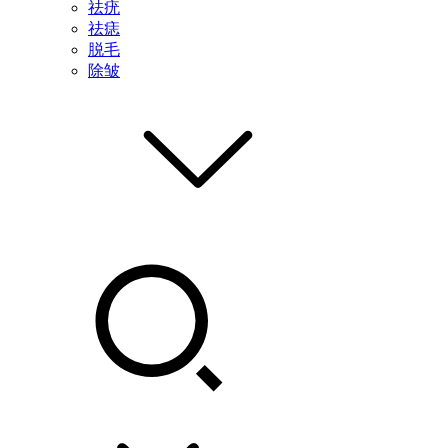
祛疣
祛痣
脱毛
除皱