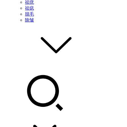
祛疣
祛痣
脱毛
除皱