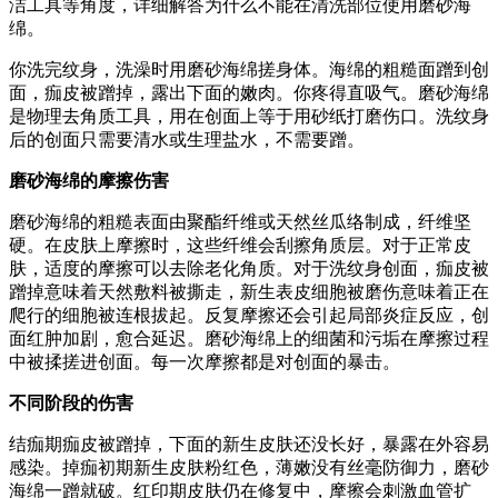
洁工具等角度，详细解答为什么不能在清洗部位使用磨砂海
绵。
你洗完纹身，洗澡时用磨砂海绵搓身体。海绵的粗糙面蹭到创
面，痂皮被蹭掉，露出下面的嫩肉。你疼得直吸气。磨砂海绵
是物理去角质工具，用在创面上等于用砂纸打磨伤口。洗纹身
后的创面只需要清水或生理盐水，不需要蹭。
磨砂海绵的摩擦伤害
磨砂海绵的粗糙表面由聚酯纤维或天然丝瓜络制成，纤维坚
硬。在皮肤上摩擦时，这些纤维会刮擦角质层。对于正常皮
肤，适度的摩擦可以去除老化角质。对于洗纹身创面，痂皮被
蹭掉意味着天然敷料被撕走，新生表皮细胞被磨伤意味着正在
爬行的细胞被连根拔起。反复摩擦还会引起局部炎症反应，创
面红肿加剧，愈合延迟。磨砂海绵上的细菌和污垢在摩擦过程
中被揉搓进创面。每一次摩擦都是对创面的暴击。
不同阶段的伤害
结痂期痂皮被蹭掉，下面的新生皮肤还没长好，暴露在外容易
感染。掉痂初期新生皮肤粉红色，薄嫩没有丝毫防御力，磨砂
海绵一蹭就破。红印期皮肤仍在修复中，摩擦会刺激血管扩