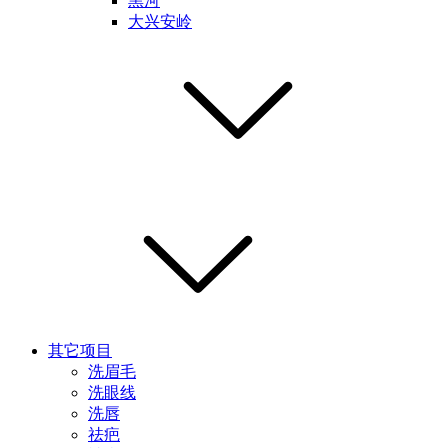
黑河
大兴安岭
其它项目
洗眉毛
洗眼线
洗唇
祛疤