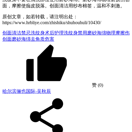
面，摩擦使痂皮脱落。创面清洁用纱布棉签，温和不刺激。
原创文章，如若转载，请注明出处：
https://www.hrbliye.com/zhishiku/shuhouhuli/10430/
创面清洁禁忌
洗纹身术后护理
洗纹身禁用磨砂海绵
物理摩擦伤
创面
磨砂海绵去角质危害
赞
(0)
哈尔滨俪也国际-吴秋辰