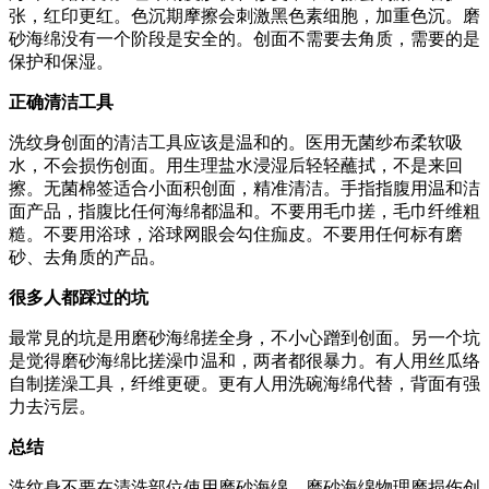
张，红印更红。色沉期摩擦会刺激黑色素细胞，加重色沉。磨
砂海绵没有一个阶段是安全的。创面不需要去角质，需要的是
保护和保湿。
正确清洁工具
洗纹身创面的清洁工具应该是温和的。医用无菌纱布柔软吸
水，不会损伤创面。用生理盐水浸湿后轻轻蘸拭，不是来回
擦。无菌棉签适合小面积创面，精准清洁。手指指腹用温和洁
面产品，指腹比任何海绵都温和。不要用毛巾搓，毛巾纤维粗
糙。不要用浴球，浴球网眼会勾住痂皮。不要用任何标有磨
砂、去角质的产品。
很多人都踩过的坑
最常見的坑是用磨砂海绵搓全身，不小心蹭到创面。另一个坑
是觉得磨砂海绵比搓澡巾温和，两者都很暴力。有人用丝瓜络
自制搓澡工具，纤维更硬。更有人用洗碗海绵代替，背面有强
力去污层。
总结
洗纹身不要在清洗部位使用磨砂海绵。磨砂海绵物理磨损伤创